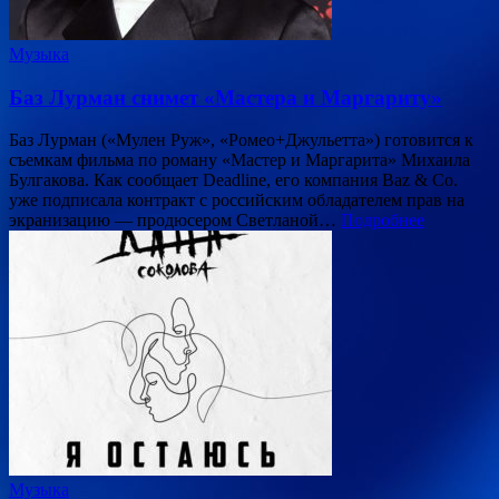
Музыка
Баз Лурман снимет «Мастера и Маргариту»
Баз Лурман («Мулен Руж», «Ромео+Джульетта») готовится к
съемкам фильма по роману «Мастер и Маргарита» Михаила
Булгакова. Как сообщает Deadline, его компания Baz & Co.
уже подписала контракт с российским обладателем прав на
экранизацию — продюсером Светланой…
Подробнее
Музыка