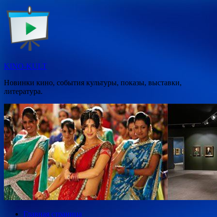
Перейти
к
содержимому
KINO-KULT
Новинки кино, события культуры, показы, выставки,
литература.
Главная страница