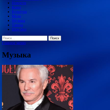
Новости
Кино
Культура
Мода
Музыка
Танцы
Шоу-биз
Найти:
Главное меню
Музыка