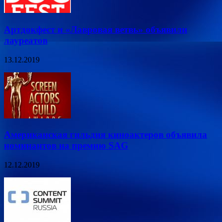
Артдокфест и «Лавровая ветвь» объявили
лауреатов
13.12.2019
Американская гильдия киноактеров объявила
номинантов на премию SAG
12.12.2019