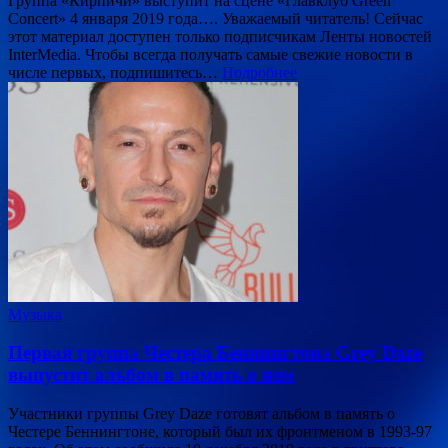
Группа «Кирпичи» выступит на сцене «Главклуб Green
Concert» 4 января 2019 года…. Уважаемый читатель! Сейчас
этот материал доступен только подписчикам Ленты новостей
InterMedia. Чтобы всегда получать самые свежие новости в
числе первых, подпишитесь…
Подробнее
Музыка
Первая группа Честера Беннингтона Grey Daze
выпустит альбом в память о нем
Участники группы Grey Daze готовят альбом в память о
Честере Беннингтоне, который был их фронтменом в 1993-97