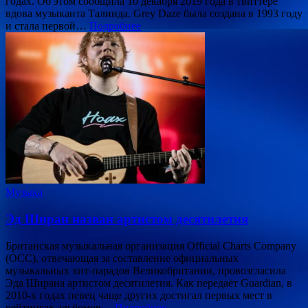
годах. Об этом сообщила 10 декабря 2019 года в твиттере
вдова музыканта Талинда. Grey Daze была создана в 1993 году
и стала первой…
Подробнее
Музыка
Эд Ширан назван артистом десятилетия
Британская музыкальная организация Official Charts Company
(OCC), отвечающая за составление официальных
музыкальных хит-парадов Великобритании, провозгласила
Эда Ширана артистом десятилетия. Как передаёт Guardian, в
2010-х годах певец чаще других достигал первых мест в
рейтингах альбомов…
Подробнее