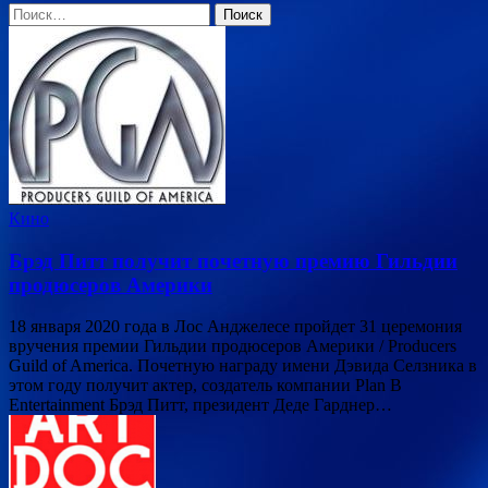
Найти:
Кино
Брэд Питт получит почетную премию Гильдии
продюсеров Америки
18 января 2020 года в Лос Анджелесе пройдет 31 церемония
вручения премии Гильдии продюсеров Америки / Producers
Guild of America. Почетную награду имени Дэвида Селзника в
этом году получит актер, создатель компании Plan B
Entertainment Брэд Питт, президент Деде Гарднер…