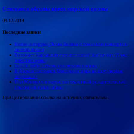
Стильные образы цвета морской волны
09.12.2019
Последние записи
Новое интервью Димы Билана о том самом концерте и
личной жизни
Визажист Кардашьян готовит новый бьюти-хит. И уже
известны цены
Топ-10 звёзд с очень красивыми ногами
В Кремле состоялся Чемпионат мира по шоу: первые
результаты
Пол Маккартни выпустил секретный рождественский
альбом для своей семьи
При цитировании ссылка на источник обязательна.