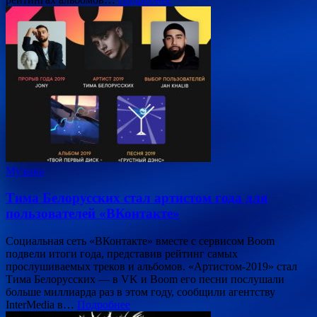
Музыка
Тима Белорусских стал артистом года для
пользователей «ВКонтакте»
Социальная сеть «ВКонтакте» вместе с сервисом Boom
подвели итоги года, представив рейтинг самых
прослушиваемых треков и альбомов. «Артистом-2019» стал
Тима Белорусских — в VK и Boom его песни послушали
больше миллиарда раз в этом году, сообщили агентству
InterMedia в…
Подробнее