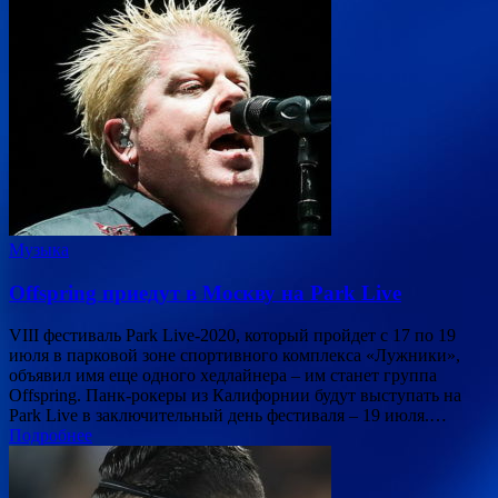
Музыка
Offspring приедут в Москву на Park Live
VIII фестиваль Park Live-2020, который пройдет с 17 по 19
июля в парковой зоне спортивного комплекса «Лужники»,
объявил имя еще одного хедлайнера – им станет группа
Offspring. Панк-рокеры из Калифорнии будут выступать на
Park Live в заключительный день фестиваля – 19 июля.…
Подробнее