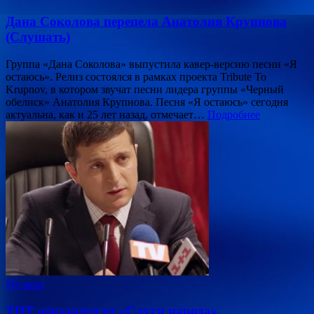
Дана Соколова перепела Анатолия Крупнова
(Слушать)
Группа «Дана Соколова» выпустила кавер-версию песни «Я
остаюсь». Релиз состоялся в рамках проекта Tribute To
Krupnov, в котором звучат песни лидера группы «Черный
обелиск» Анатолия Крупнова. Песня «Я остаюсь» сегодня
актуальна, как и 25 лет назад, отмечает…
Подробнее
Музыка
ТНТ отказался от «Слуги народа»