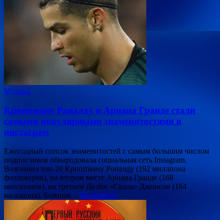
Музыка
Криштиану Роналду и Ариана Гранде стали
самыми популярными знаменитостями в
инстаграм
Ежегодный список знаменитостей с самым большим числом
подписчиков обнародовала социальная сеть Instagram.
Возглавил топ-20 Криштиану Роналду (192 миллиона
фолловеров), на втором месте Ариана Гранде (168
миллионов), на третьем Дуэйн «Скала» Джонсон (164
миллиона). Бывшая…
Подробнее