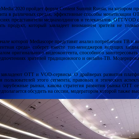
&Media’2020 пройдет форум Content Summit Russia, на котором п
ента в различных средах, эффективные способы
монетизации OT
ссиях представители медиахолдингов и телеканалов, OTT/VOD се
ать продукт, который завладеет вниманием зрителя не тольк
ачале которой Mediascope представят анализ потребления ТВ и в
ентная среда» соберет вместе топ-менеджеров ведущих меди
налом оригинального видеоконтента, способного заинтересоват
редпочтениях зрителей традиционного и онлайн-ТВ. Модерирова
в завладеют OTT и VOD-сервисы. О драйверах развития платфор
ля пользователей этого сегмента, правовых и этических аспек
 зарубежные рынки, какова стратегия развития рынка ОТТ се
дполагается обсудить на сессии, модератором которой также вы