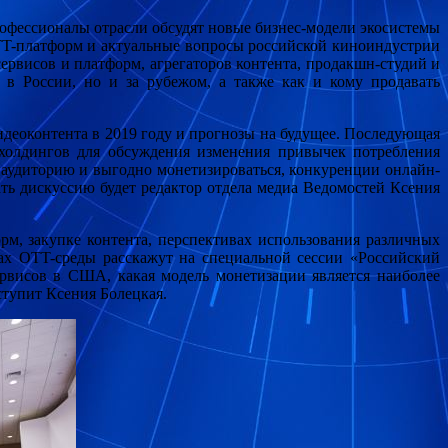
рофессионалы отрасли обсудят новые бизнес-модели экосистемы
T-платформ и актуальные вопросы российской киноиндустрии
рвисов и платформ, агрегаторов контента, продакшн-студий и
о в России, но и за рубежом, а также как и кому продавать
идеоконтента в 2019 году и прогнозы на будущее. Последующая
ахолдингов для обсуждения изменения привычек потребления
ь аудиторию и выгодно монетизироваться, конкуренции онлайн-
ть дискуссию будет редактор отдела медиа Ведомостей Ксения
м, закупке контента, перспективах использования различных
тах OTT-среды расскажут на специальной сессии «Российский
рвисов в США, какая модель монетизации является наиболее
ступит Ксения Болецкая.