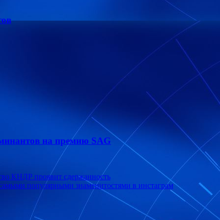
тов
оминантов на премию SAG
ство КНДР проявит сдержанность
 самыми популярными знаменитостями в инстаграм