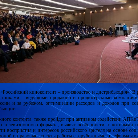
Российский киноконтент – производство и дистрибьюция». В р
частниками – ведущими продакшн и продюсерскими компаниям
России и за рубежом, оптимизации расходов и доходов при со
ибьюции.
ежного контента, также пройдет при активном содействии АПК
 телевизионного формата, выявят особенности, с которыми пр
ости восприятия и интересов российского зрителя на основе со
ороной и правовые аспекты работы с зарубежными телеформатам