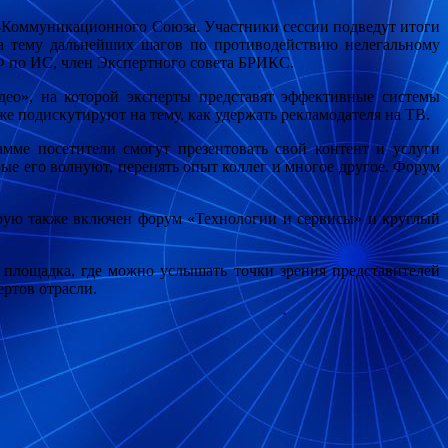
-Коммуникационного Союза. Участники сессии подведут итоги
на тему дальнейших шагов по противодействию нелегальному
Ф по ИС, член Экспертного совета БРИКС.
ео», на которой эксперты представят эффективные системы
же подискутируют на тему, как удержать рекламодателя на ТВ.
амме посетители смогут презентовать свой контент и услуги
е его волнуют, перенять опыт коллег и многое другое. Форум
орую также включен форум «Технологии и сервисы» и круглый
 площадка, где можно услышать точки зрения представителей
ертов отрасли.