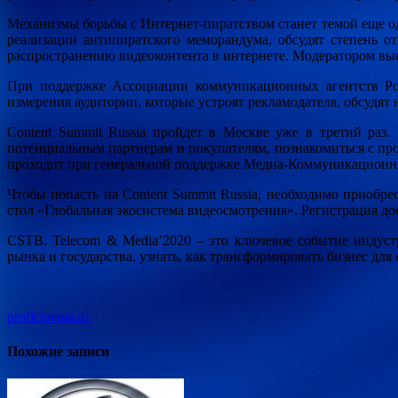
Механизмы борьбы с Интернет-пиратством станет темой еще 
реализации антипиратского меморандума, обсудят степень 
распространению видеоконтента в интернете. Модератором вы
При поддержке Ассоциации коммуникационных агентств Рос
измерения аудитории, которые устроят рекламодателя, обсудят
Content Summit Russia пройдет в Москве уже в третий раз.
потенциальным партнерам и покупателям, познакомиться с пр
проходит при генеральной поддержке Медиа-Коммуникационн
Чтобы попасть на Content Summit Russia, необходимо приоб
стол «Глобальная экосистема видеосмотрения». Регистрация до
CSTB. Telecom & Media’2020 – это ключевое событие индуст
рынка и государства, узнать, как трансформировать бизнес для
proficinema.ru
Похожие записи