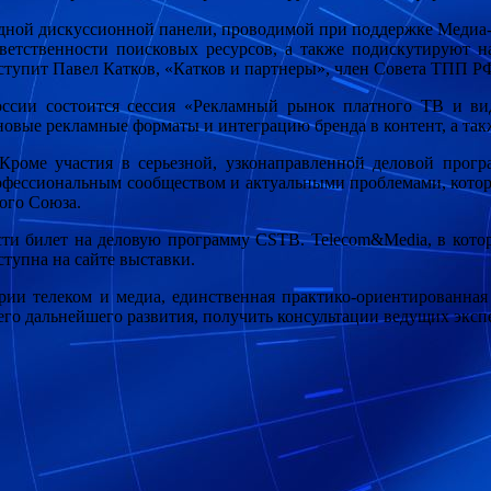
одной дискуссионной панели, проводимой при поддержке Медиа
ответственности поисковых ресурсов, а также подискутируют 
ступит Павел Катков, «Катков и партнеры», член Совета ТПП Р
сии состоится сессия «Рекламный рынок платного ТВ и вид
 новые рекламные форматы и интеграцию бренда в контент, а так
 Кроме участия в серьезной, узконаправленной деловой прогр
офессиональным сообществом и актуальными проблемами, которы
ого Союза.
рести билет на деловую программу CSTB. Telecom&Media, в кот
ступна на сайте выставки.
рии телеком и медиа, единственная практико-ориентированная
 его дальнейшего развития, получить консультации ведущих эксп