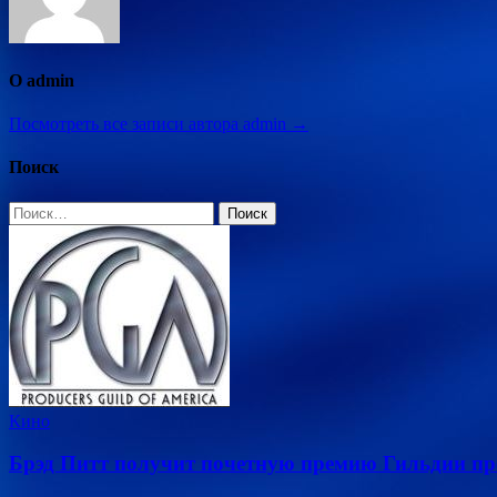
О admin
Посмотреть все записи автора admin →
Поиск
Найти:
Кино
Брэд Питт получит почетную премию Гильдии п