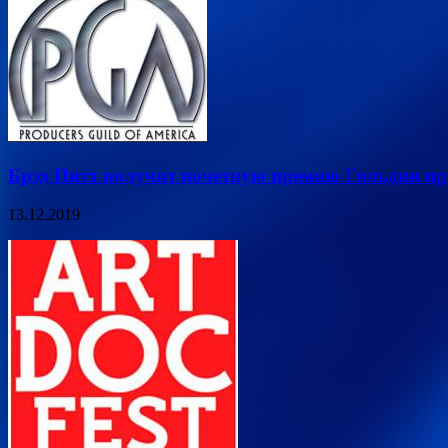
Брэд Питт получит почетную премию Гильдии п
13.12.2019