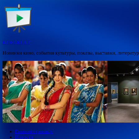
Перейти
к
содержимому
KINO-KULT
Новинки кино, события культуры, показы, выставки, литератур
Главная страница
Новости