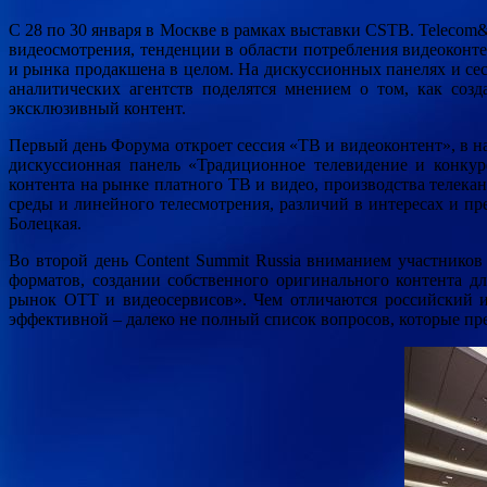
C 28 по 30 января в Москве в рамках выставки CSTB. Telecom
видеосмотрения, тенденции в области потребления видеоконт
и рынка продакшена в целом. На дискуссионных панелях и се
аналитических агентств поделятся мнением о том, как созд
эксклюзивный контент.
Первый день Форума откроет сессия «ТВ и видеоконтент», в н
дискуссионная панель «Традиционное телевидение и конкур
контента на рынке платного ТВ и видео, производства телека
среды и линейного телесмотрения, различий в интересах и п
Болецкая.
Во второй день Content Summit Russia вниманием участнико
форматов, создании собственного оригинального контента д
рынок OTT и видеосервисов». Чем отличаются российский и
эффективной – далеко не полный список вопросов, которые пре