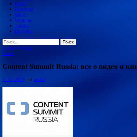
Кино
Культура
Мода
Музыка
Танцы
Шоу-биз
Найти:
Главное меню
Кино
Content Summit Russia: все о видео и к
11.12.2019
-
от
admin