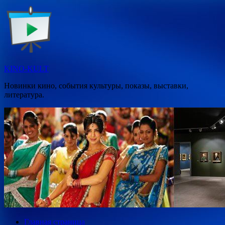
Перейти
к
содержимому
KINO-KULT
Новинки кино, события культуры, показы, выставки,
литература.
Главная страница