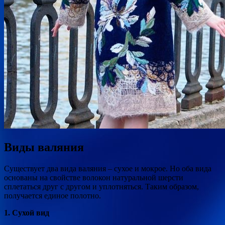
Виды валяния
Существует два вида валяния – сухое и мокрое. Но оба вида
основаны на свойстве волокон натуральной шерсти
сплетаться друг с другом и уплотняться. Таким образом,
получается единое полотно.
1. Сухой вид