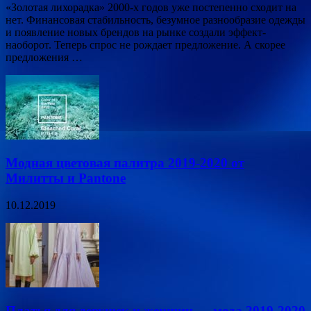
«Золотая лихорадка» 2000-х годов уже постепенно сходит на
нет. Финансовая стабильность, безумное разнообразие одежды
и появление новых брендов на рынке создали эффект-
наоборот. Теперь спрос не рождает предложение. А скорее
предложения …
Модная цветовая палитра 2019-2020 от
Милитты и Pantone
10.12.2019
Платья для девушек и женщин — мода 2019-2020