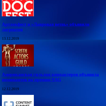
Артдокфест и «Лавровая ветвь» объявили
лауреатов
13.12.2019
Американская гильдия киноактеров объявила
номинантов на премию SAG
12.12.2019