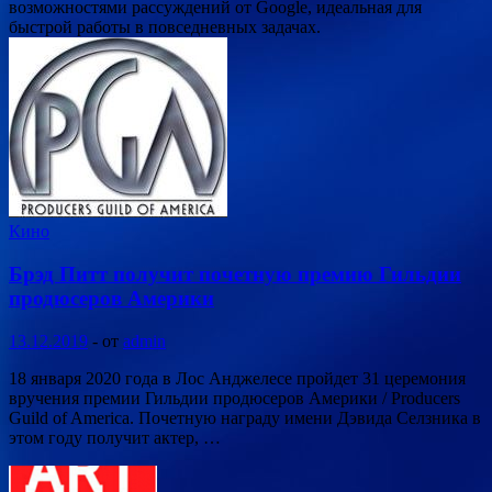
возможностями рассуждений от Google, идеальная для
быстрой работы в повседневных задачах.
Кино
Брэд Питт получит почетную премию Гильдии
продюсеров Америки
13.12.2019
-
от
admin
18 января 2020 года в Лос Анджелесе пройдет 31 церемония
вручения премии Гильдии продюсеров Америки / Producers
Guild of America. Почетную награду имени Дэвида Селзника в
этом году получит актер, …