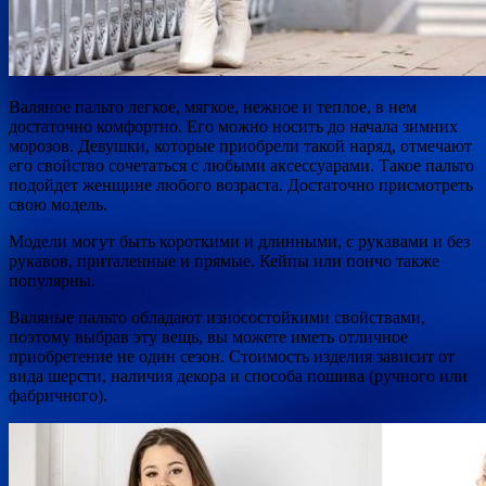
Валяное пальто легкое, мягкое, нежное и теплое, в нем
достаточно комфортно. Его можно носить до начала зимних
морозов. Девушки, которые приобрели такой наряд, отмечают
его свойство сочетаться с любыми аксессуарами. Такое пальто
подойдет женщине любого возраста. Достаточно присмотреть
свою модель.
Модели могут быть короткими и длинными, с рукавами и без
рукавов, приталенные и прямые. Кейпы или пончо также
популярны.
Валяные пальто обладают износостойкими свойствами,
поэтому выбрав эту вещь, вы можете иметь отличное
приобретение не один сезон. Стоимость изделия зависит от
вида шерсти, наличия декора и способа пошива (ручного или
фабричного).