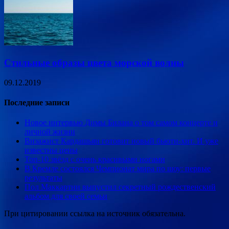
Стильные образы цвета морской волны
09.12.2019
Последние записи
Новое интервью Димы Билана о том самом концерте и
личной жизни
Визажист Кардашьян готовит новый бьюти-хит. И уже
известны цены
Топ-10 звёзд с очень красивыми ногами
В Кремле состоялся Чемпионат мира по шоу: первые
результаты
Пол Маккартни выпустил секретный рождественский
альбом для своей семьи
При цитировании ссылка на источник обязательна.