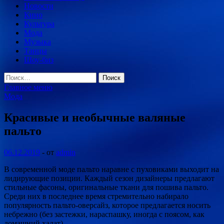
Новости
Кино
Культура
Мода
Музыка
Танцы
Шоу-биз
Найти:
Главное меню
Мода
Красивые и необычные валяные
пальто
06.12.2019
-
от
admin
В современной моде пальто наравне с пуховиками выходит на
лидирующие позиции. Каждый сезон дизайнеры предлагают
стильные фасоны, оригинальные ткани для пошива пальто.
Среди них в последнее время стремительно набирало
популярность пальто-оверсайз, которое предлагается
носить
небрежно (без застежки, нараспашку, иногда с поясом, как
домашний халат).