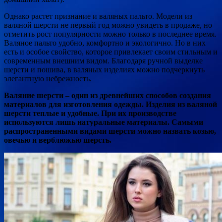
Однако растет признание и валяных пальто. Модели из
валяной шерсти не первый год можно увидеть в продаже, но
отметить рост популярности можно только в последнее время.
Валяное пальто удобно, комфортно и экологично. Но в них
есть и особое свойство, которое привлекает своим стильным и
современным внешним видом. Благодаря ручной выделке
шерсти и пошива, в валяных изделиях можно подчеркнуть
элегантную небрежность.
Валяние шерсти – один из древнейших способов создания
материалов для изготовления одежды. Изделия из валяной
шерсти теплые и удобные. При их производстве
используются лишь натуральные материалы. Самыми
распространенными видами шерсти можно назвать козью,
овечью и верблюжью шерсть.