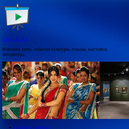
Перейти
к
содержимому
KINO-KULT
Новинки кино, события культуры, показы, выставки,
литература.
Главная страница