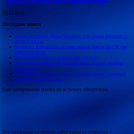
Стильные образы цвета морской волны
09.12.2019
Последние записи
Новое интервью Димы Билана о том самом концерте и
личной жизни
Визажист Кардашьян готовит новый бьюти-хит. И уже
известны цены
Топ-10 звёзд с очень красивыми ногами
В Кремле состоялся Чемпионат мира по шоу: первые
результаты
Пол Маккартни выпустил секретный рождественский
альбом для своей семьи
При цитировании ссылка на источник обязательна.
Все материалы на данном сайте взяты из открытых