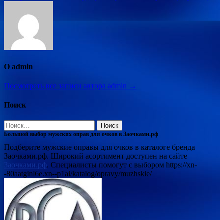
записям
О admin
Посмотреть все записи автора admin →
Поиск
Найти:
Большой выбор мужских оправ для очков в Заочками.рф
Подберите мужские оправы для очков в каталоге бренда
Заочками.рф. Широкий асортимент доступен на сайте
Заочками.рф
. Специалисты помогут с выбором https://xn-
-80aatginl6e.xn--p1ai/katalog/opravy/muzhskie/