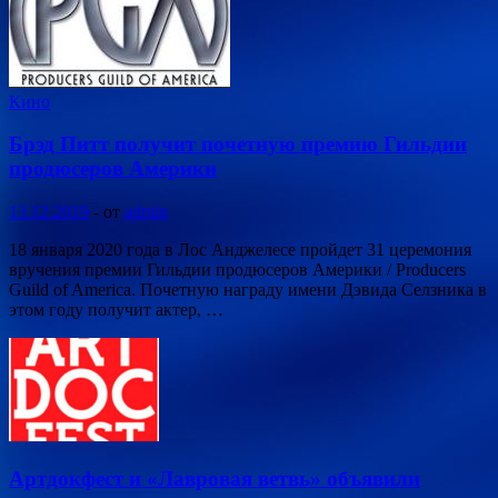
Кино
Брэд Питт получит почетную премию Гильдии
продюсеров Америки
13.12.2019
-
от
admin
18 января 2020 года в Лос Анджелесе пройдет 31 церемония
вручения премии Гильдии продюсеров Америки / Producers
Guild of America. Почетную награду имени Дэвида Селзника в
этом году получит актер, …
Артдокфест и «Лавровая ветвь» объявили