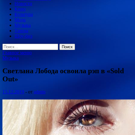
Новости
Кино
Культура
Мода
Музыка
Танцы
Шоу-биз
Найти:
Главное меню
Музыка
Светлана Лобода освоила рэп в «Sold
Out»
15.12.2019
-
от
admin