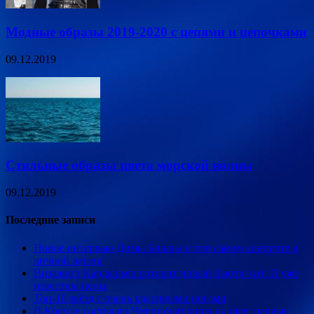
Модные образы 2019-2020 с цепями и цепочками
09.12.2019
Стильные образы цвета морской волны
09.12.2019
Последние записи
Новое интервью Димы Билана о том самом концерте и
личной жизни
Визажист Кардашьян готовит новый бьюти-хит. И уже
известны цены
Топ-10 звёзд с очень красивыми ногами
В Кремле состоялся Чемпионат мира по шоу: первые