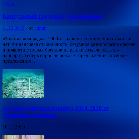
Мода
Капсульный гардероб для женщины
11.12.2019
-
от
admin
«Золотая лихорадка» 2000-х годов уже постепенно сходит на
нет. Финансовая стабильность, безумное разнообразие одежды
и появление новых брендов на рынке создали эффект-
наоборот. Теперь спрос не рождает предложение. А скорее
предложения …
Модная цветовая палитра 2019-2020 от
Милитты и Pantone
10.12.2019