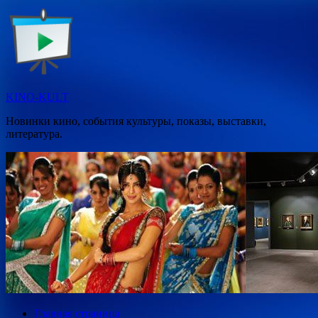
Перейти
к
содержимому
KINO-KULT
Новинки кино, события культуры, показы, выставки,
литература.
Главная страница