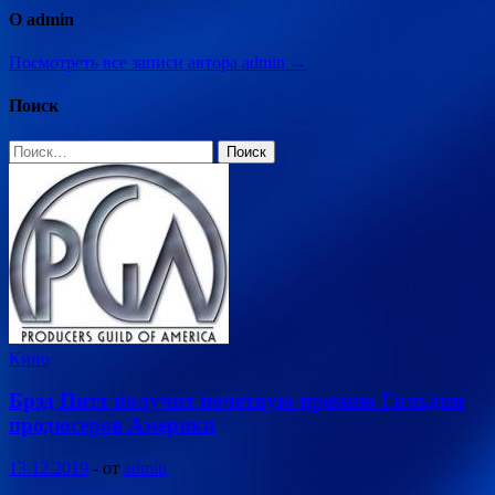
О admin
Посмотреть все записи автора admin →
Поиск
Найти:
Кино
Брэд Питт получит почетную премию Гильдии
продюсеров Америки
13.12.2019
-
от
admin