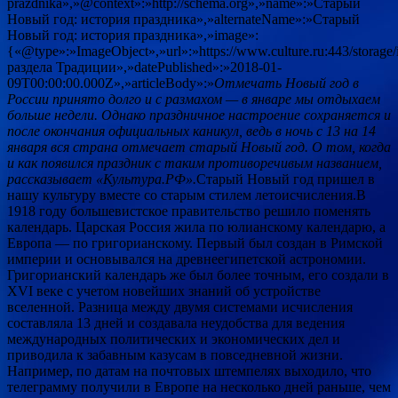
prazdnika»,»@context»:»http://schema.org»,»name»:»Старый
Новый год: история праздника»,»alternateName»:»Старый
Новый год: история праздника»,»image»:
{«@type»:»ImageObject»,»url»:»https://www.culture.ru:443/stora
раздела Традиции»,»datePublished»:»2018-01-
09T00:00:00.000Z»,»articleBody»:»
Отмечать Новый год в
России принято долго и с размахом — в январе мы отдыхаем
больше недели. Однако праздничное настроение сохраняется и
после окончания официальных каникул, ведь в ночь с 13 на 14
января вся страна отмечает старый Новый год. О том, когда
и как появился праздник с таким противоречивым названием,
рассказывает «Культура.РФ».
Старый Новый год пришел в
нашу культуру вместе со старым стилем летоисчисления.В
1918 году большевистское правительство решило поменять
календарь. Царская Россия жила по юлианскому календарю, а
Европа — по григорианскому. Первый был создан в Римской
империи и основывался на древнеегипетской астрономии.
Григорианский календарь же был более точным, его создали в
XVI веке с учетом новейших знаний об устройстве
вселенной. Разница между двумя системами исчисления
составляла 13 дней и создавала неудобства для ведения
международных политических и экономических дел и
приводила к забавным казусам в повседневной жизни.
Например, по датам на почтовых штемпелях выходило, что
телеграмму получили в Европе на несколько дней раньше, чем