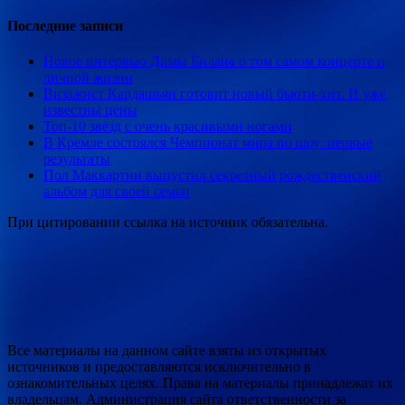
Последние записи
Новое интервью Димы Билана о том самом концерте и
личной жизни
Визажист Кардашьян готовит новый бьюти-хит. И уже
известны цены
Топ-10 звёзд с очень красивыми ногами
В Кремле состоялся Чемпионат мира по шоу: первые
результаты
Пол Маккартни выпустил секретный рождественский
альбом для своей семьи
При цитировании ссылка на источник обязательна.
Все материалы на данном сайте взяты из открытых
источников и предоставляются исключительно в
ознакомительных целях. Права на материалы принадлежат их
владельцам. Администрация сайта ответственности за