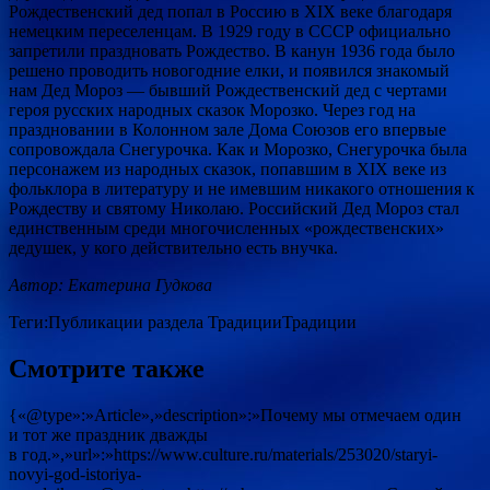
Рождественский дед попал в Россию в XIX веке благодаря
немецким переселенцам. В 1929 году в СССР официально
запретили праздновать Рождество. В канун 1936 года было
решено проводить новогодние елки, и появился знакомый
нам Дед Мороз — бывший Рождественский дед с чертами
героя русских народных сказок Морозко. Через год на
праздновании в Колонном зале Дома Союзов его впервые
сопровождала Снегурочка. Как и Морозко, Снегурочка была
персонажем из народных сказок, попавшим в XIX веке из
фольклора в литературу и не имевшим никакого отношения к
Рождеству и святому Николаю. Российский Дед Мороз стал
единственным среди многочисленных «рождественских»
дедушек, у кого действительно есть внучка.
Автор: Екатерина Гудкова
Теги:Публикации раздела ТрадицииТрадиции
Смотрите также
{«@type»:»Article»,»description»:»Почему мы отмечаем один
и тот же праздник дважды
в год.»,»url»:»https://www.culture.ru/materials/253020/staryi-
novyi-god-istoriya-