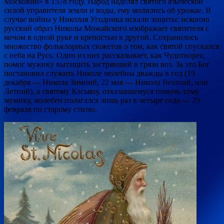
Московии» в 1578 году. Народ наделял святого языческой
силой управителя земли и воды, ему молились об урожае. В
случае войны у Николая Угодника искали защиты: исконно
русский образ Николы Можайского изображает святителя с
мечом в одной руке и крепостью в другой. Сохранилось
множество фольклорных сюжетов о том, как святой спускался
с неба на Русь. Один из них рассказывает, как Чудотворец
помог мужику вытащить застрявший в грязи воз. За это Бог
постановил служить Николе молебны дважды в год (19
декабря — Никола Зимний, 22 мая — Никола Вешний, или
Летний), а святому Касьяну, отказавшемуся помочь тому
мужику, молебен полагался лишь раз в четыре года — 29
февраля по старому стилю.