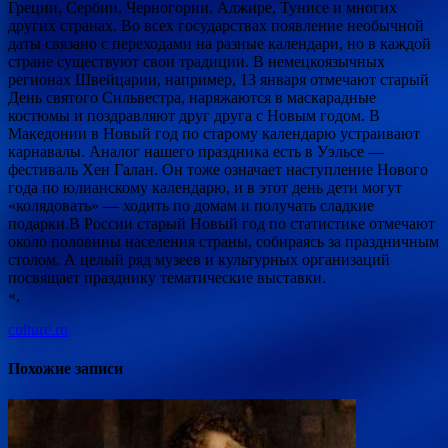
Греции, Сербии, Черногории, Алжире, Тунисе и многих
других странах. Во всех государствах появление необычной
даты связано с переходами на разные календари, но в каждой
стране существуют свои традиции. В немецкоязычных
регионах Швейцарии, например, 13 января отмечают старый
День святого Сильвестра, наряжаются в маскарадные
костюмы и поздравляют друг друга с Новым годом. В
Македонии в Новый год по старому календарю устраивают
карнавалы. Аналог нашего праздника есть в Уэльсе —
фестиваль Хен Галан. Он тоже означает наступление Нового
года по юлианскому календарю, и в этот день дети могут
«колядовать» — ходить по домам и получать сладкие
подарки.В России старый Новый год по статистике отмечают
около половины населения страны, собираясь за праздничным
столом. А целый ряд музеев и культурных организаций
посвящает празднику тематические выставки.
«,
culture.ru
Похожие записи