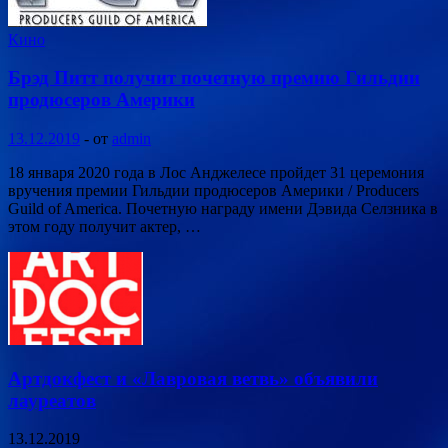
Кино
Брэд Питт получит почетную премию Гильдии
продюсеров Америки
13.12.2019
-
от
admin
18 января 2020 года в Лос Анджелесе пройдет 31 церемония
вручения премии Гильдии продюсеров Америки / Producers
Guild of America. Почетную награду имени Дэвида Селзника в
этом году получит актер, …
Артдокфест и «Лавровая ветвь» объявили
лауреатов
13.12.2019