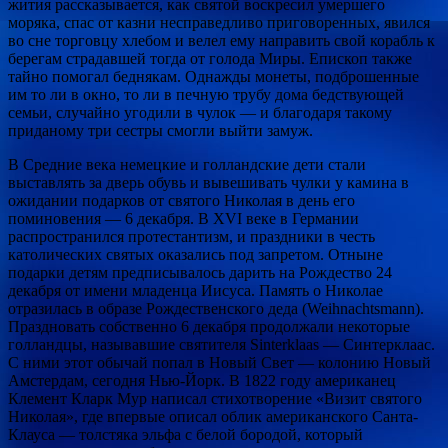
жития рассказывается, как святой воскресил умершего
моряка, спас от казни несправедливо приговоренных, явился
во сне торговцу хлебом и велел ему направить свой корабль к
берегам страдавшей тогда от голода Миры. Епископ также
тайно помогал беднякам. Однажды монеты, подброшенные
им то ли в окно, то ли в печную трубу дома бедствующей
семьи, случайно угодили в чулок — и благодаря такому
приданому три сестры смогли выйти замуж.
В Средние века немецкие и голландские дети стали
выставлять за дверь обувь и вывешивать чулки у камина в
ожидании подарков от святого Николая в день его
поминовения — 6 декабря. В XVI веке в Германии
распространился протестантизм, и праздники в честь
католических святых оказались под запретом. Отныне
подарки детям предписывалось дарить на Рождество 24
декабря от имени младенца Иисуса. Память о Николае
отразилась в образе Рождественского деда (Weihnachtsmann).
Праздновать собственно 6 декабря продолжали некоторые
голландцы, называвшие святителя Sinterklaas — Синтерклаас.
С ними этот обычай попал в Новый Свет — колонию Новый
Амстердам, сегодня Нью-Йорк. В 1822 году американец
Клемент Кларк Мур написал стихотворение «Визит святого
Николая», где впервые описал облик американского Санта-
Клауса — толстяка эльфа с белой бородой, который