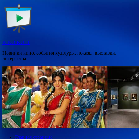
Перейти
к
содержимому
KINO-KULT
Новинки кино, события культуры, показы, выставки,
литература.
Главная страница