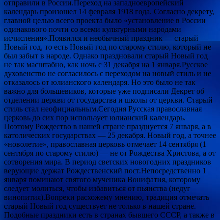
отправили в России.Переход на западноевропейский
календарь произошел 14 февраля 1918 года. Согласно декрету,
главной целью всего проекта было «установление в России
одинакового почти со всеми культурными народами
исчисления».Появился и необычный праздник — старый
Новый год, то есть Новый год по старому стилю, который не
был забыт в народе. Однако праздновали старый Новый год
не так масштабно, как ночь с 31 декабря на 1 января.Русское
духовенство не согласилось с переходом на новый стиль и не
отказалось от юлианского календаря. Но это было не так
важно для большевиков, которые уже подписали Декрет об
отделении церкви от государства и школы от церкви. Старый
стиль стал неофициальным.Сегодня Русская православная
церковь до сих пор использует юлианский календарь.
Поэтому Рождество в нашей стране празднуется 7 января, а в
католических государствах — 25 декабря. Новый год, а точнее
«новолетие», православная церковь отмечает 14 сентября (1
сентября по старому стилю) — не от Рождества Христова, а от
сотворения мира. В период светских новогодних праздников
верующие держат Рождественский пост.Непосредственно 1
января поминают святого мученика Вонифатия, которому
следует молиться, чтобы избавиться от пьянства (недуг
винопития).Вопреки расхожему мнению, традиция отмечать
старый Новый год существует не только в нашей стране.
Подобные праздники есть в странах бывшего СССР, а также в