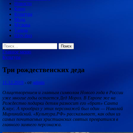
Новости
Кино
Культура
Мода
Музыка
Танцы
Шоу-биз
Найти:
Главное меню
Культура
Три рождественских деда
11.12.2019
-
от
admin
Олицетворением и главным символом Нового года в России
уже многие годы остается Дед Мороз. В Европе же на
Рождество подарки детям разносит его «брат» Санта
Клаус. А прообраз у этих персонажей был один — Николай
Мирликийский. «Культура.РФ» рассказывает, как один из
самых
почитаемых христианских святых превратился в
главного зимнего персонажа.