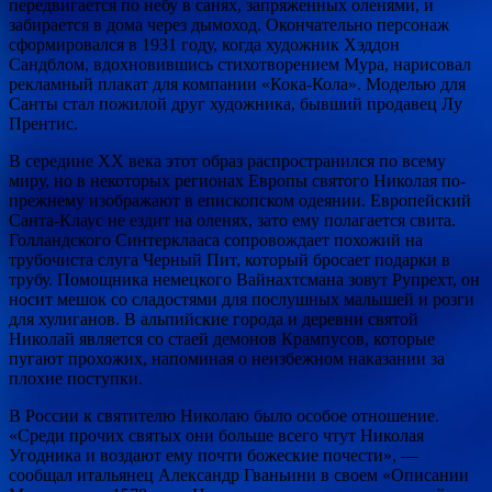
передвигается по небу в санях, запряженных оленями, и
забирается в дома через дымоход. Окончательно персонаж
сформировался в 1931 году, когда художник Хэддон
Сандблом, вдохновившись стихотворением Мура, нарисовал
рекламный плакат для компании «Кока-Кола». Моделью для
Санты стал пожилой друг художника, бывший продавец Лу
Прентис.
В середине XX века этот образ распространился по всему
миру, но в некоторых регионах Европы святого Николая по-
прежнему изображают в епископском одеянии. Европейский
Санта-Клаус не ездит на оленях, зато ему полагается свита.
Голландского Синтерклааса сопровождает похожий на
трубочиста слуга Черный Пит, который бросает подарки в
трубу. Помощника немецкого Вайнахтсмана зовут Рупрехт, он
носит мешок со сладостями для послушных малышей и розги
для хулиганов. В альпийские города и деревни святой
Николай является со стаей демонов Крампусов, которые
пугают прохожих, напоминая о неизбежном наказании за
плохие поступки.
В России к святителю Николаю было особое отношение.
«Среди прочих святых они больше всего чтут Николая
Угодника и воздают ему почти божеские почести», —
сообщал итальянец Александр Гваньини в своем «Описании