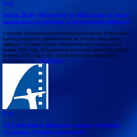
Кино
Оскар 2020: «Мстители» и «Ирландец» в числе
кандидатов на премию за визуальные эффекты
3 декабря Американская киноакадемия назвала 20 фильмов,
претендующих на премию Оскар за Лучшие визуальные
эффекты. Полный список номинантов будет известен 13
января 2020 года. 92 церемония вручения премии пройдет 9
февраля 2020 года в Лос-Анджелесе. Трансляция будет
доступна в 225…
Подробнее
Кино
XXV фестиваль фильмов о правах человека
«Сталкер» объявил программу