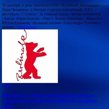
10 декабря, в день принятия ООН «Всеобщей Декларации
Прав Человека», в Москве стартует юбилейный, XXV
фестиваль «Сталкер». За главные призы смотра поборются
«Завод» Юрия Быкова, «Текст» Клима Шипенко, «Керосин»
Юсупа Разыкова, «Большая поэзия» Александра Лунгина и
другие…
Подробнее
Кино
Medienboard, Nipkow и Берлинале собрали
стипендии для кинематографистов на новом
сайте