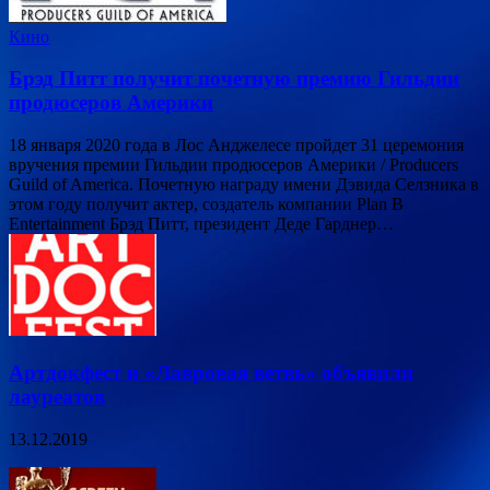
Кино
Брэд Питт получит почетную премию Гильдии
продюсеров Америки
18 января 2020 года в Лос Анджелесе пройдет 31 церемония
вручения премии Гильдии продюсеров Америки / Producers
Guild of America. Почетную награду имени Дэвида Селзника в
этом году получит актер, создатель компании Plan B
Entertainment Брэд Питт, президент Деде Гарднер…
Артдокфест и «Лавровая ветвь» объявили
лауреатов
13.12.2019