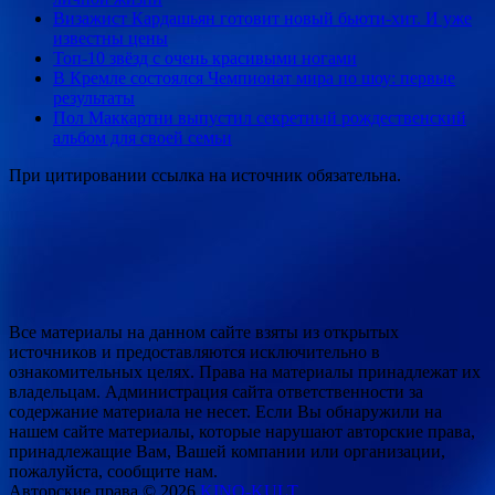
Визажист Кардашьян готовит новый бьюти-хит. И уже
известны цены
Топ-10 звёзд с очень красивыми ногами
В Кремле состоялся Чемпионат мира по шоу: первые
результаты
Пол Маккартни выпустил секретный рождественский
альбом для своей семьи
При цитировании ссылка на источник обязательна.
Все материалы на данном сайте взяты из открытых
источников и предоставляются исключительно в
ознакомительных целях. Права на материалы принадлежат их
владельцам. Администрация сайта ответственности за
содержание материала не несет. Если Вы обнаружили на
нашем сайте материалы, которые нарушают авторские права,
принадлежащие Вам, Вашей компании или организации,
пожалуйста, сообщите нам.
Авторские права © 2026
KINO-KULT
.