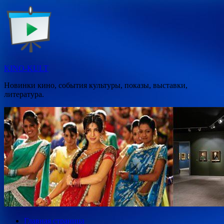
Перейти
к
содержимому
KINO-KULT
Новинки кино, события культуры, показы, выставки,
литература.
Главная страница