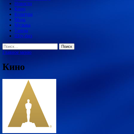
Новости
Кино
Культура
Мода
Музыка
Танцы
Шоу-биз
Найти:
Главное меню
Кино