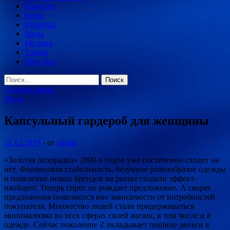
Новости
Кино
Культура
Мода
Музыка
Танцы
Шоу-биз
Найти:
Главное меню
Мода
Капсульный гардероб для женщины
11.12.2019
-
от
admin
«Золотая лихорадка» 2000-х годов уже постепенно сходит на
нет. Финансовая стабильность, безумное разнообразие одежды
и появление новых брендов на рынке создали эффект-
наоборот. Теперь спрос не рождает предложение. А скорее
предложения появляются вне зависимости от
потребностей
покупателя. Множество людей стали придерживаться
минимализма во всех сферах своей жизни, в том числе и в
одежде. Сейчас поколение Z вкладывает лишние деньги в