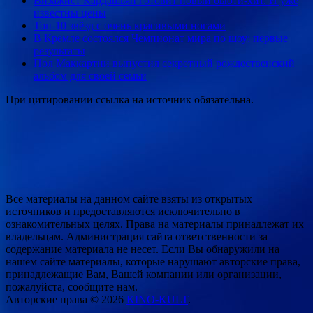
Визажист Кардашьян готовит новый бьюти-хит. И уже
известны цены
Топ-10 звёзд с очень красивыми ногами
В Кремле состоялся Чемпионат мира по шоу: первые
результаты
Пол Маккартни выпустил секретный рождественский
альбом для своей семьи
При цитировании ссылка на источник обязательна.
Все материалы на данном сайте взяты из открытых
источников и предоставляются исключительно в
ознакомительных целях. Права на материалы принадлежат их
владельцам. Администрация сайта ответственности за
содержание материала не несет. Если Вы обнаружили на
нашем сайте материалы, которые нарушают авторские права,
принадлежащие Вам, Вашей компании или организации,
пожалуйста, сообщите нам.
Авторские права © 2026
KINO-KULT
.