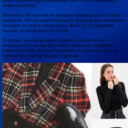
денег. Наличие капсулы избавляет вас от импульсивных и
лишних покупок.
Во-вторых, больше вам не придется ломать голову по утрам с
вопросом: «Что же надеть сегодня?». Каждый день вы можете
выходить из дома в новом образе. Всего из 12 предметов
одежды составляется до 20 луков!
В-третьих, вы всегда одеты стильно и со вкусом. Нет
необходимости часами крутиться у зеркала и подбирать
кофточку к юбке. Все уже продумано, и элементы капсулы
гармонично сочетаются друг с другом.