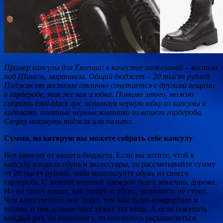
Пример капсулы для Евгении: в качестве пожеланий – костюм
под Шанель, мартинсы. Общий бюджет – 20 тысяч рублей.
Пиджак от костюма отлично сочетается с другими вещами
в гардеробе, так же как и юбка. Помимо этого, можно
собрать total-black лук, используя черную юбку из капсулы и
водолазку, плотные чёрные колготки из вашего гардероба.
Сверху накинуть пиджак или пальто.
Сумма, на которую вы можете собрать себе капсулу
Все зависит от вашего бюджета. Если вы хотите, чтоб в
капсулу входила обувь и аксессуары, то рассчитывайте сумму
от 20 тысяч рублей, либо используйте обувь из своего
гардероба. С зимней верхней одеждой будет, конечно, дороже.
Но на таких вещах, как пальто и обувь, экономить не стоит.
Чем качественнее они будут, тем вам будет комфортнее и
теплее, и тем дольше прослужит эта вещь. А если покупать
каждый раз, но понемногу, то готовьтесь раскошелиться.