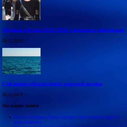
Модные образы 2019-2020 с цепями и цепочками
09.12.2019
Стильные образы цвета морской волны
09.12.2019
Последние записи
Новое интервью Димы Билана о том самом концерте и
личной жизни