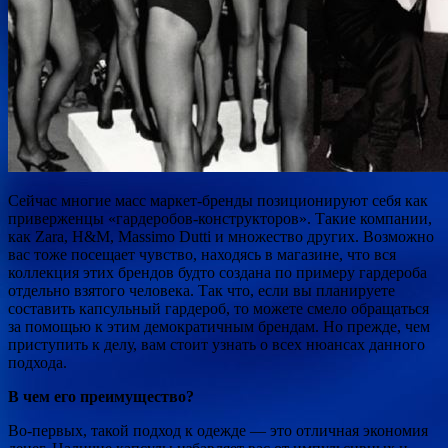
Сейчас многие масс маркет-бренды позиционируют себя как
приверженцы «гардеробов-конструкторов». Такие компании,
как Zara, H&M, Massimo Dutti и множество других. Возможно
вас тоже посещает чувство, находясь в магазине, что вся
коллекция этих брендов будто создана по примеру гардероба
отдельно взятого человека. Так что, если вы планируете
составить капсульный гардероб, то можете смело обращаться
за помощью к этим демократичным брендам. Но прежде, чем
приступить к делу, вам стоит узнать о всех нюансах данного
подхода.
В чем его преимущество?
Во-первых, такой подход к одежде — это отличная экономия