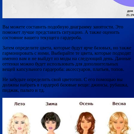
Вы можете составить подобную диаграмму занятости. Это
поможет лучше представить ситуацию. А также оценить
состояние вашего текущего гардероба.
Затем определите цвета, которые будут ярче базовых, но также
гармонировать с ними. Выбирайте те цвета, которые подходят
именно вам и не выйдут из моды на следующий день. Данные
оттенки можно будет использовать для дополнительных
вещей капсульного гардероба: аксессуаров, платьев, топов.
Не забудьте определить свой цветотип. С его помощью вы
должны набрать в гардероб базовые вещи: джинсы, рубашка,
пиджак, пальто и тд.