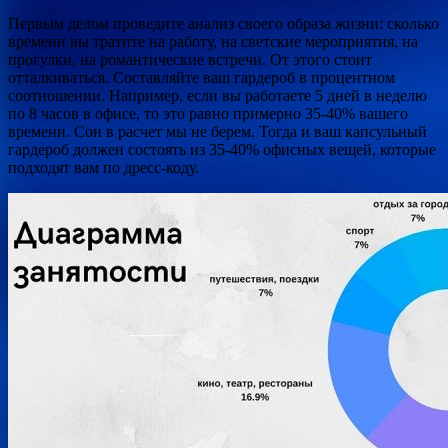
Первым делом проведите анализ своего образа жизни: сколько
времени вы тратите на работу, на светские мероприятия, на
прогулки, на романтические встречи. От этого стоит
отталкиваться. Составляйте ваш гардероб в процентном
соотношении. Например, если вы работаете 5 дней в неделю
по 8 часов в офисе, то это равно примерно 35-40% вашего
времени. Сон в расчет мы не берем. Тогда и ваш капсульный
гардероб должен состоять из 35-40% офисных вещей, которые
подходят вам по дресс-коду.