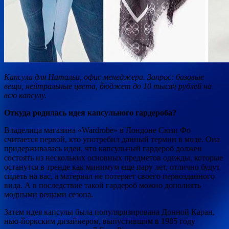
Капсула для Натальи, офис менеджера. Запрос: базовые
вещи, нейтральные цвета, бюджет до 10 тысяч рублей на
всю капсулу.
Откуда родилась идея капсульного гардероба?
Владелица магазина «Wardrobe» в Лондоне Сюзи Фо
считается первой, кто употребил данный термин в моде. Она
придерживалась идеи, что капсульный гардероб должен
состоять из нескольких основных предметов одежды, которые
останутся в тренде как минимум еще пару лет, отлично будут
сидеть на вас, а материал не потеряет своего первозданного
вида. А в последствие такой гардероб можно дополнять
модными вещами сезона.
Затем идея капсулы была популяризирована Донной Каран,
нью-йоркским дизайнером, выпустившим в 1985 году