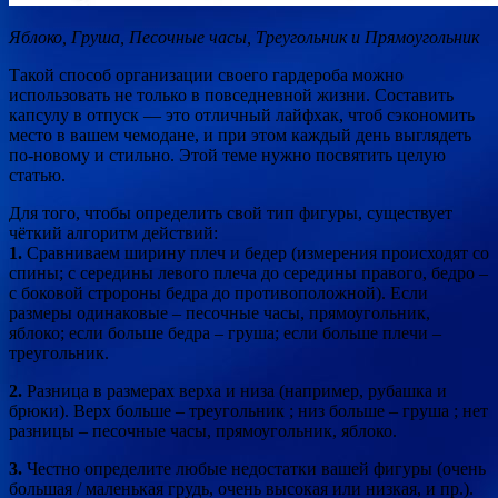
Яблоко, Груша, Песочные часы, Треугольник и Прямоугольник
Такой способ организации своего гардероба можно
использовать не только в повседневной жизни. Составить
капсулу в отпуск — это отличный лайфхак, чтоб сэкономить
место в вашем чемодане, и при этом каждый день выглядеть
по-новому и стильно. Этой теме нужно посвятить целую
статью.
Для того, чтобы определить свой тип фигуры, существует
чёткий алгоритм действий:
1.
Сравниваем ширину плеч и бедер (измерения происходят со
спины; с середины левого плеча до середины правого, бедро –
с боковой стророны бедра до противоположной). Если
размеры одинаковые – песочные часы, прямоугольник,
яблоко; если больше бедра – груша; если больше плечи –
треугольник.
2.
Разница в размерах верха и низа (например, рубашка и
брюки). Верх больше – треугольник ; низ больше – груша ; нет
разницы – песочные часы, прямоугольник, яблоко.
3.
Честно определите любые недостатки вашей фигуры (очень
большая / маленькая грудь, очень высокая или низкая, и пр.).