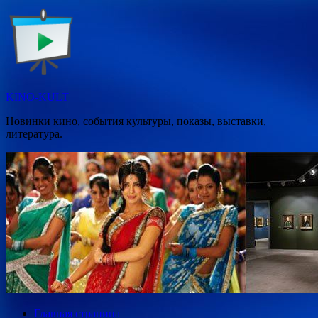
Перейти
к
содержимому
KINO-KULT
Новинки кино, события культуры, показы, выставки,
литература.
Главная страница