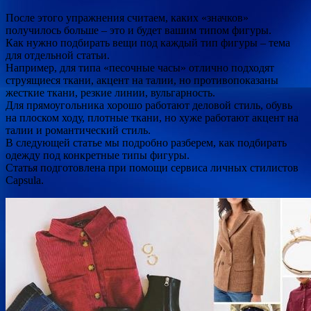
После этого упражнения считаем, каких «значков»
получилось больше – это и будет вашим типом фигуры.
Как нужно подбирать вещи под каждый тип фигуры – тема
для отдельной статьи.
Например, для типа «песочные часы» отлично подходят
струящиеся ткани, акцент на талии, но противопоказаны
жесткие ткани, резкие линии, вульгарность.
Для прямоугольника хорошо работают деловой стиль, обувь
на плоском ходу, плотные ткани, но хуже работают акцент на
талии и романтический стиль.
В следующей статье мы подробно разберем, как подбирать
одежду под конкретные типы фигуры.
Статья подготовлена при помощи сервиса личных стилистов
Capsula.