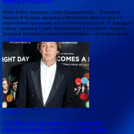
первые результаты
Фото: Елена Анашина Семен Хржановский — Елизавета
Лыхина В Кремле завершился Чемпионат мира по шоу и в
европейской программе, и в латиноамериканской. В стандарте
победу одержали Семен Хржановский и Елизавета Лыхина,
Дмитрий Плешков и Анастасия Кульбеда — на втором месте.
…
Подробнее
Музыка
Пол Маккартни выпустил секретный
рождественский альбом для своей семьи