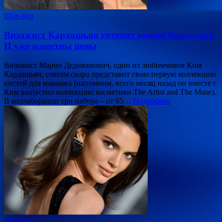
Шоу-биз
Визажист Кардашьян готовит новый бьюти-хит.
И уже известны цены
Визажист Марио Дедиванович, один из любимчиков Ким
Кардашьян, совсем скоро представит свою первую коллекцию
кистей для макияжа (напомним, всего месяц назад он вместе с
Ким выпустил коллекцию косметики The Artist and The Muse).
В коллаборации три набора – от 65…
Подробнее
Шоу-биз