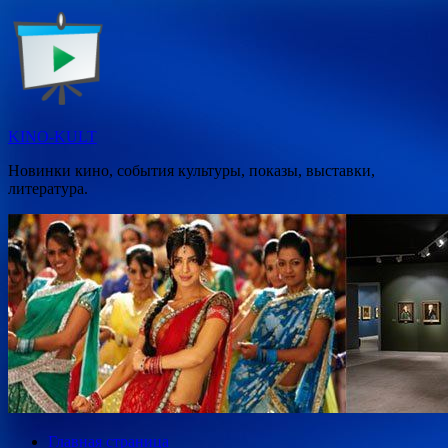
Перейти
к
содержимому
KINO-KULT
Новинки кино, события культуры, показы, выставки,
литература.
Главная страница