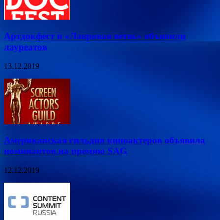
Артдокфест и «Лавровая ветвь» объявили
лауреатов
13.12.2019
Американская гильдия киноактеров объявила
номинантов на премию SAG
12.12.2019