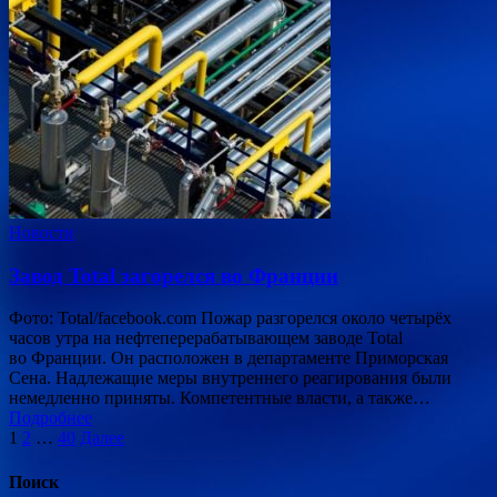
Новости
Завод Total загорелся во Франции
Фото: Total/facebook.com Пожар разгорелся около четырёх
часов утра на нефтеперерабатывающем заводе Total
во Франции. Он расположен в департаменте Приморская
Сена. Надлежащие меры внутреннего реагирования были
немедленно приняты. Компетентные власти, а также…
Подробнее
Пагинация
1
2
…
40
Далее
записей
Поиск