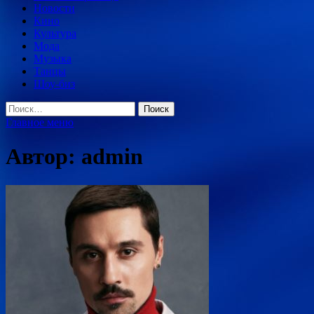
Новости
Кино
Культура
Мода
Музыка
Танцы
Шоу-биз
Найти:
Главное меню
Автор:
admin