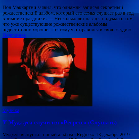
Пол Маккартни заявил, что однажды записал секретный
рождественский альбом, который его семья слушает раз в год
в зимние праздники. — Несколько лет назад я подумал о том,
что уже существующие рождественские альбомы
недостаточно хороши. Поэтому я отправился в свою студию…
Подробнее
Музыка
У Муджуса случился «Регресс» (Слушать)
Муджус выпустил новый альбом «Regress» 13 декабря 2019