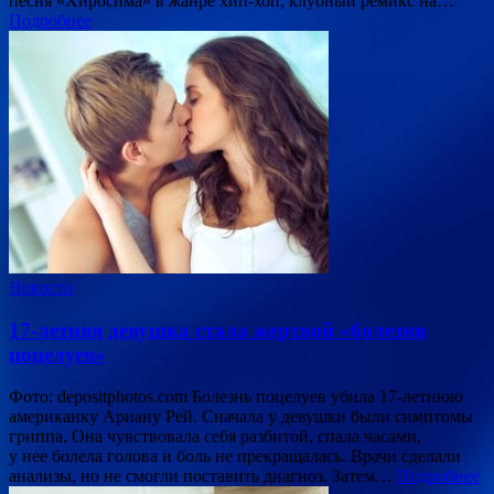
песня «Хиросима» в жанре хип-хоп, клубный ремикс на…
Подробнее
Новости
17-летняя девушка стала жертвой «болезни
поцелуев»
Фото: depositphotos.com Болезнь поцелуев убила 17-летнюю
американку Ариану Рей. Сначала у девушки были симптомы
гриппа. Она чувствовала себя разбитой, спала часами,
у нее болела голова и боль не прекращалась. Врачи сделали
анализы, но не смогли поставить диагноз. Затем…
Подробнее