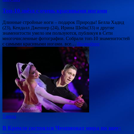
Топ-10 звёзд с очень красивыми ногами
Длинные стройные ноги – подарок Природы! Белла Хадид
(23), Кендалл Дженнер (24), Ирина Шейк(33) и другие
знаменитости умело им пользуются, публикуя в Сети
многочисленные фотографии. Собрали топ-10 знаменитостей
с самыми красивыми ногами. все…
Подробнее
Танцы
В Кремле состоялся Чемпионат мира по шоу: