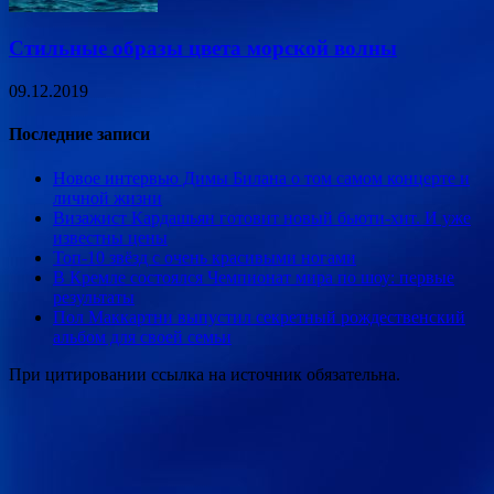
Стильные образы цвета морской волны
09.12.2019
Последние записи
Новое интервью Димы Билана о том самом концерте и
личной жизни
Визажист Кардашьян готовит новый бьюти-хит. И уже
известны цены
Топ-10 звёзд с очень красивыми ногами
В Кремле состоялся Чемпионат мира по шоу: первые
результаты
Пол Маккартни выпустил секретный рождественский
альбом для своей семьи
При цитировании ссылка на источник обязательна.