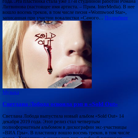
года. Эта пластинка стала уже 17-й студийной работой Романа
Литвинова (настоящее имя артиста. – Прим. InterMedia). В нее
вошло восемь треков, в том числе песня «Wormwood Star»,
записанная при участии вокалистки «Самого…
Подробнее
Музыка
Светлана Лобода освоила рэп в «Sold Out»
Светлана Лобода выпустила новый альбом «Sold Out» 14
декабря 2019 года. Этот релиз стал четвертым
полноформатным альбомом в дискографии экс-участницы
«ВИА Гры». В пластинку вошло восемь треков, в том числе