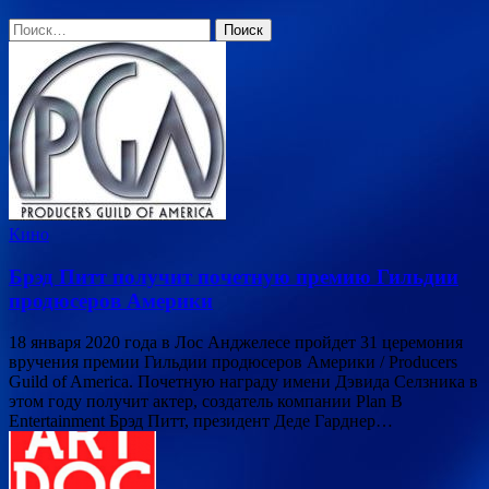
Найти:
Кино
Брэд Питт получит почетную премию Гильдии
продюсеров Америки
18 января 2020 года в Лос Анджелесе пройдет 31 церемония
вручения премии Гильдии продюсеров Америки / Producers
Guild of America. Почетную награду имени Дэвида Селзника в
этом году получит актер, создатель компании Plan B
Entertainment Брэд Питт, президент Деде Гарднер…