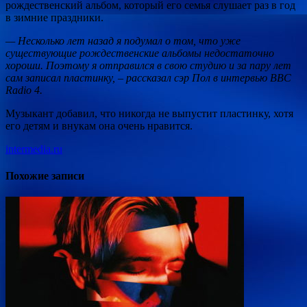
рождественский альбом, который его семья слушает раз в год
в зимние праздники.
— Несколько лет назад я подумал о том, что уже
существующие рождественские альбомы недостаточно
хороши. Поэтому я отправился в свою студию
и за пару лет
сам записал пластинку, – рассказал сэр Пол в интервью BBC
Radio 4.
Музыкант добавил, что никогда не выпустит пластинку, хотя
его детям и внукам она очень нравится.
intermedia.ru
Похожие записи