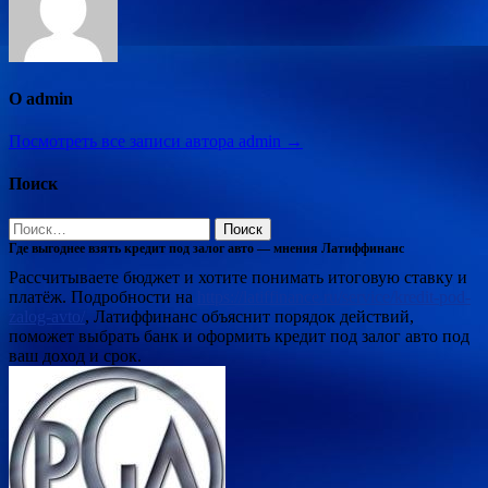
О admin
Посмотреть все записи автора admin →
Поиск
Найти:
Где выгоднее взять кредит под залог авто — мнения Латиффинанс
Рассчитываете бюджет и хотите понимать итоговую ставку и
платёж. Подробности на
https://latiffinance.ru/service/kredit-pod-
zalog-avto/
, Латиффинанс объяснит порядок действий,
поможет выбрать банк и оформить кредит под залог авто под
ваш доход и срок.