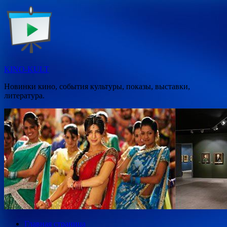
Перейти
к
содержимому
KINO-KULT
Новинки кино, события культуры, показы, выставки,
литература.
Главная страница