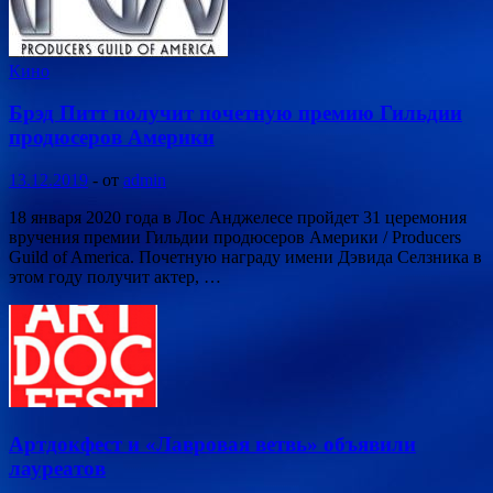
Кино
Брэд Питт получит почетную премию Гильдии
продюсеров Америки
13.12.2019
-
от
admin
18 января 2020 года в Лос Анджелесе пройдет 31 церемония
вручения премии Гильдии продюсеров Америки / Producers
Guild of America. Почетную награду имени Дэвида Селзника в
этом году получит актер, …
Артдокфест и «Лавровая ветвь» объявили
лауреатов