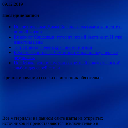
09.12.2019
Последние записи
Новое интервью Димы Билана о том самом концерте и
личной жизни
Визажист Кардашьян готовит новый бьюти-хит. И уже
известны цены
Топ-10 звёзд с очень красивыми ногами
В Кремле состоялся Чемпионат мира по шоу: первые
результаты
Пол Маккартни выпустил секретный рождественский
альбом для своей семьи
При цитировании ссылка на источник обязательна.
Все материалы на данном сайте взяты из открытых
источников и предоставляются исключительно в