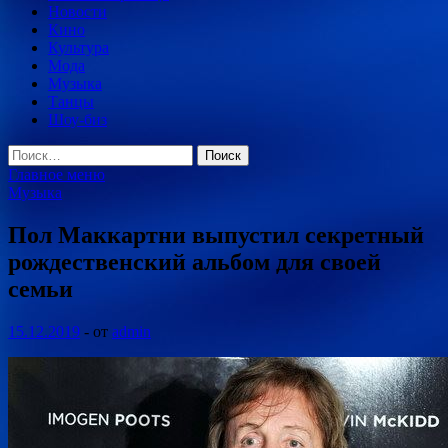
Новости
Кино
Культура
Мода
Музыка
Танцы
Шоу-биз
Найти:
Главное меню
Музыка
Пол Маккартни выпустил секретный
рождественский альбом для своей
семьи
15.12.2019
-
от
admin