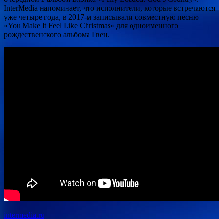
InterMedia напоминает, что исполнители, которые встречаются
уже четыре года, в 2017-м записывали совместную песню
«You Make
It Feel Like Christmas» для одноименного
рождественского альбома Гвен.
intermedia.ru