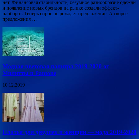
нет. Финансовая стабильность, безумное разнообразие одежды
и появление новых брендов на рынке создали эффект-
наоборот. Теперь спрос не рождает предложение. А скорее
предложения …
Модная цветовая палитра 2019-2020 от
Милитты и Pantone
10.12.2019
Платья для девушек и женщин — мода 2019-2020