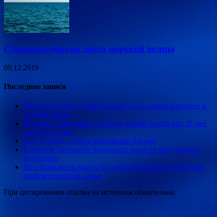
Стильные образы цвета морской волны
09.12.2019
Последние записи
Новое интервью Димы Билана о том самом концерте и
личной жизни
Визажист Кардашьян готовит новый бьюти-хит. И уже
известны цены
Топ-10 звёзд с очень красивыми ногами
В Кремле состоялся Чемпионат мира по шоу: первые
результаты
Пол Маккартни выпустил секретный рождественский
альбом для своей семьи
При цитировании ссылка на источник обязательна.