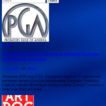
Кино
Брэд Питт получит почетную премию Гильдии
продюсеров Америки
13.12.2019
-
от
admin
18 января 2020 года в Лос Анджелесе пройдет 31 церемония
вручения премии Гильдии продюсеров Америки / Producers
Guild of America. Почетную награду имени Дэвида Селзника в
этом году получит актер, …