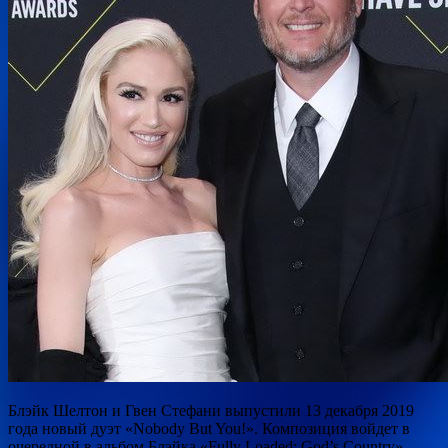
Блэйк Шелтон и Гвен Стефани выпустили 13 декабря 2019
года новый дуэт «Nobody But You!». Композиция войдет в
очередной в альбом Блэйка «Fully Loaded: God’s Country».