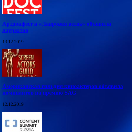
Артдокфест и «Лавровая ветвь» объявили
лауреатов
13.12.2019
Американская гильдия киноактеров объявила
номинантов на премию SAG
12.12.2019