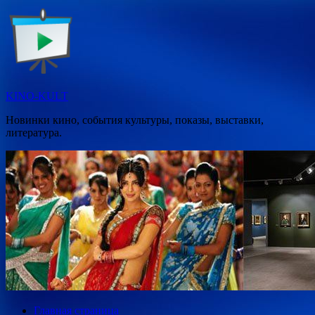
Перейти
к
содержимому
KINO-KULT
Новинки кино, события культуры, показы, выставки,
литература.
Главная страница