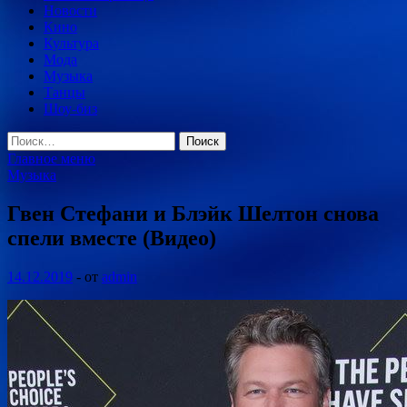
Новости
Кино
Культура
Мода
Музыка
Танцы
Шоу-биз
Найти:
Главное меню
Музыка
Гвен Стефани и Блэйк Шелтон снова
спели вместе (Видео)
14.12.2019
-
от
admin