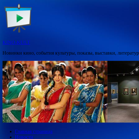
Перейти
к
содержимому
KINO-KULT
Новинки кино, события культуры, показы, выставки, литератур
Главная страница
Новости