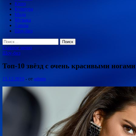
Кино
Культура
Мода
Музыка
Танцы
Шоу-биз
Найти:
Главное меню
Шоу-биз
Топ-10 звёзд с очень красивыми ногами
15.12.2019
-
от
admin