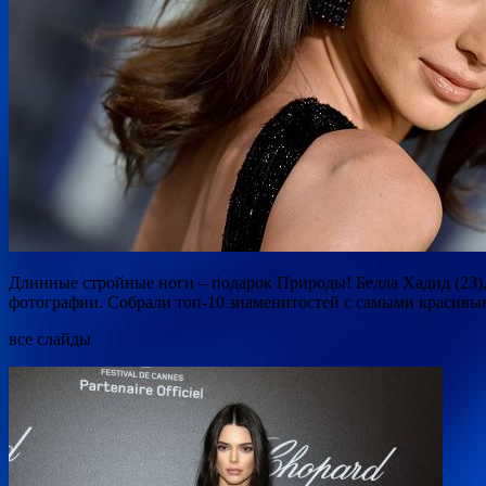
Длинные стройные ноги – подарок Природы! Белла Хадид (23),
фотографии. Собрали топ-10 знаменитостей с самыми красивы
все
слайды