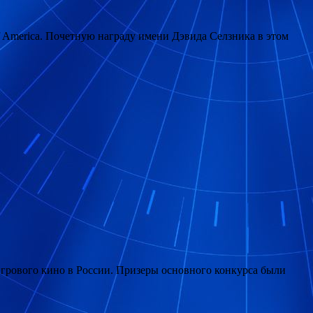
f America. Почетную награду имени Дэвида Селзника в этом
грового кино в России. Призеры основного конкурса были