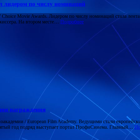
тал лидером по числу номинаций
s’ Choice Movie Awards. Лидером по числу номинаций стала лент
ежиссера. На втором месте…
Подробнее
нии награждения
иноакадемии / European Film Academy. Ведущими стали европей
ятый год подряд выступает портал ПрофиСинема. Главный…
По