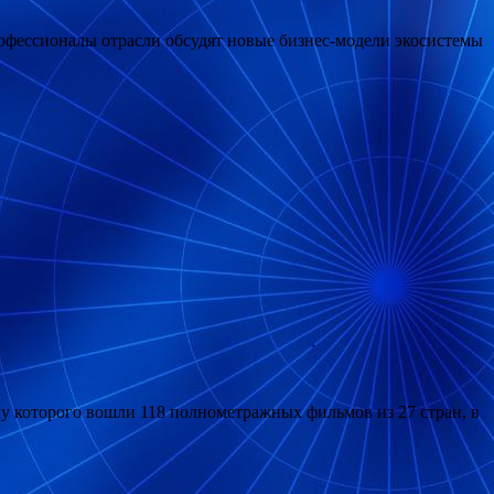
рофессионалы отрасли обсудят новые бизнес-модели экосистемы
му которого вошли 118 полнометражных фильмов из 27 стран, в