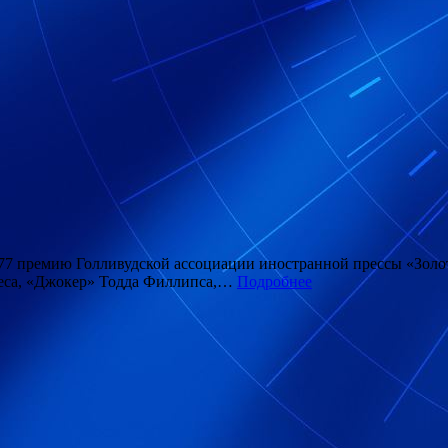
77 премию Голливудской ассоциации иностранной прессы «Золот
деса, «Джокер» Тодда Филлипса,…
Подробнее