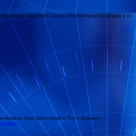
а «Ирландец» Мартина Скорсезе. Она поборется за награду в 14
ские актрисы Анна Брюггеманн и Аисте Диржюте.
дробнее