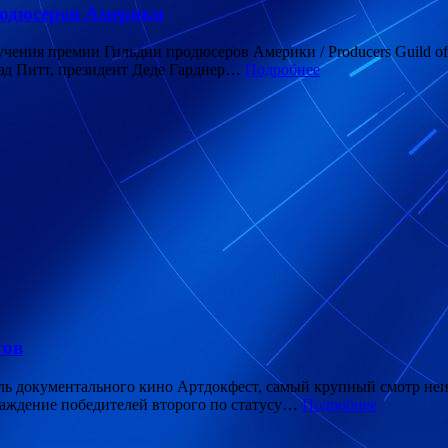
родюсеров Америки
учения премии Гильдии продюсеров Америки / Producers Guild o
Брэд Питт, президент Деде Гарднер…
Подробнее
тов
ль документального кино Артдокфест, самый крупный смотр неи
граждение победителей второго по статусу…
Подробнее