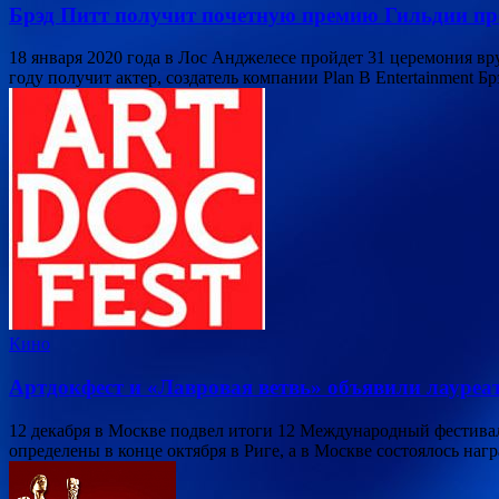
Брэд Питт получит почетную премию Гильдии п
18 января 2020 года в Лос Анджелесе пройдет 31 церемония вр
году получит актер, создатель компании Plan B Entertainment 
Кино
Артдокфест и «Лавровая ветвь» объявили лауреа
12 декабря в Москве подвел итоги 12 Международный фестива
определены в конце октября в Риге, а в Москве состоялось на