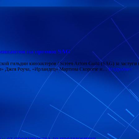
оминантов на премию SAG
й гильдии киноактеров / Screen Actors Guild (SAG) за заслуги 
л» Джея Роуча, «Ирландец» Мартина Скорсезе и…
Подробнее
е – от производства до продвижения