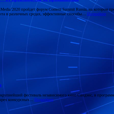
Media’2020 пройдет форум Content Summit Russia, на котором п
ента в различных средах, эффективные способы…
Подробнее
м
ет крупнейший фестиваль независимого кино Сандэнс, в програм
етырех конкурсных…
Подробнее