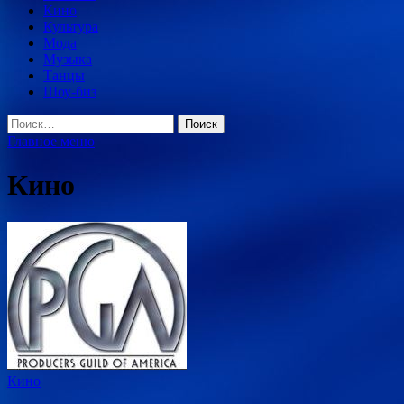
Кино
Культура
Мода
Музыка
Танцы
Шоу-биз
Найти:
Главное меню
Кино
Кино