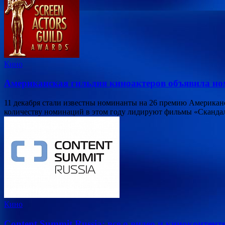
Кино
Американская гильдия киноактеров объявила н
11 декабря стали известны номинанты на 26 премию Американско
количеству номинаций в этом году лидируют фильмы «Сканда
Кино
Content Summit Russia: все о видео и киноконтент