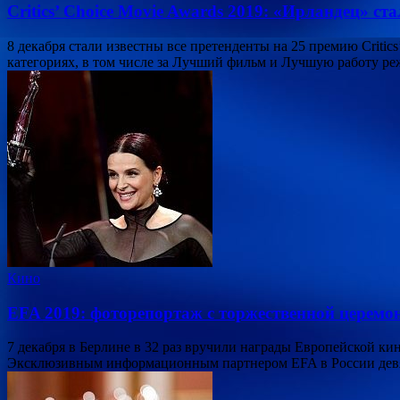
Critics’ Choice Movie Awards 2019: «Ирландец» с
8 декабря стали известны все претенденты на 25 премию Critic
категориях, в том числе за Лучший фильм и Лучшую работу р
Кино
EFA 2019: фоторепортаж с торжественной церемо
7 декабря в Берлине в 32 раз вручили награды Европейской к
Эксклюзивным информационным партнером EFA в России дев