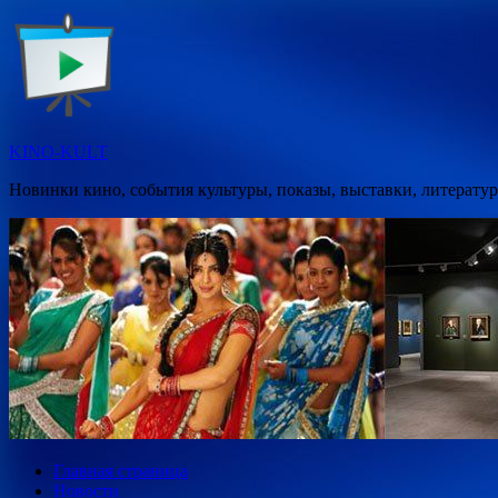
Перейти
к
содержимому
KINO-KULT
Новинки кино, события культуры, показы, выставки, литератур
Главная страница
Новости