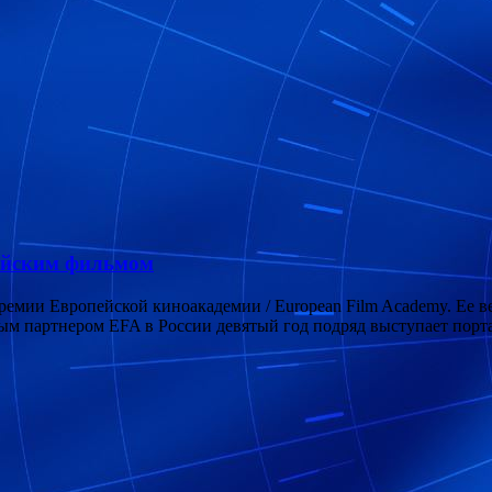
ейским фильмом
премии Европейской киноакадемии / European Film Academy. Ее
 партнером EFA в России девятый год подряд выступает пор