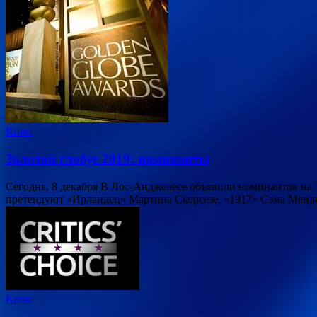
Кино
Золотой глобус 2019: номинанты
Сегодня, 8 декабря В Лос-Анджелесе объявили номинантов на 
претендуют «Ирландец» Мартина Скорсезе, «1917» Сэма Мен
Кино