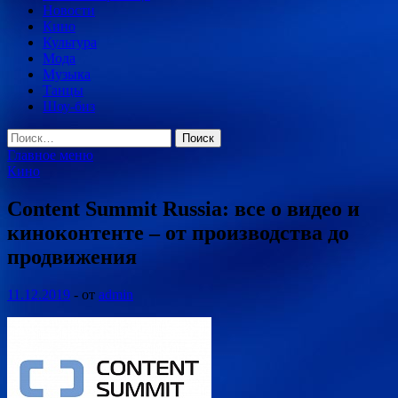
Новости
Кино
Культура
Мода
Музыка
Танцы
Шоу-биз
Найти:
Главное меню
Кино
Content Summit Russia: все о видео и
киноконтенте – от производства до
продвижения
11.12.2019
-
от
admin