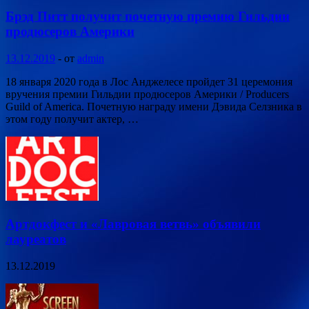
Брэд Питт получит почетную премию Гильдии
продюсеров Америки
13.12.2019
-
от
admin
18 января 2020 года в Лос Анджелесе пройдет 31 церемония
вручения премии Гильдии продюсеров Америки / Producers
Guild of America. Почетную награду имени Дэвида Селзника в
этом году получит актер, …
Артдокфест и «Лавровая ветвь» объявили
лауреатов
13.12.2019