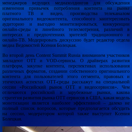
менеджеров ведущих медиахолдингов для обсуждения
изменения привычек потребления контента на рынке
платного ТВ и видео, производства телеканалом
оригинального видеоконтента, способного заинтересовать
аудиторию и выгодно монетизироваться, конкуренции
онлайн-среды и линейного телесмотрения, различий в
интересах и предпочтениях зрителей традиционного и
онлайн-ТВ. Модерировать дискуссию будет редактор отдела
медиа Ведомостей Ксения Болецкая.
Во второй день Content Summit Russia вниманием участников
завладеют OTT и VOD-сервисы. О драйверах развития
платформ, закупке контента, перспективах использования
различных форматов, создании собственного оригинального
контента для пользователей этого сегмента, правовых и
этических аспектах OTT-среды расскажут на специальной
сессии «Российский рынок OTT и видеосервисов». Чем
отличаются российский и зарубежные рынки, какова
стратегия развития рынка ОТТ сервисов в США, какая модель
монетизации является наиболее эффективной – далеко не
полный список вопросов, которые предполагается обсудить
на сессии, модератором которой также выступит Ксения
Болецкая.