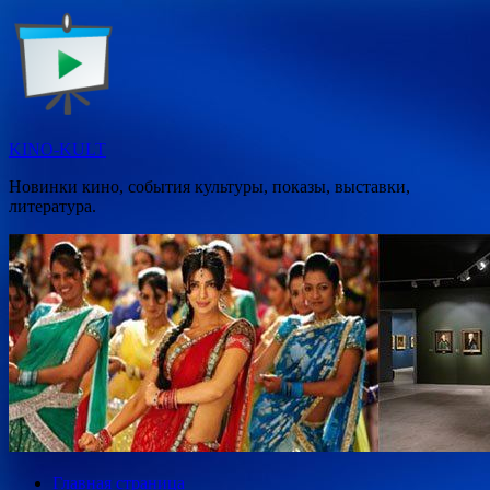
Перейти
к
содержимому
KINO-KULT
Новинки кино, события культуры, показы, выставки,
литература.
Главная страница