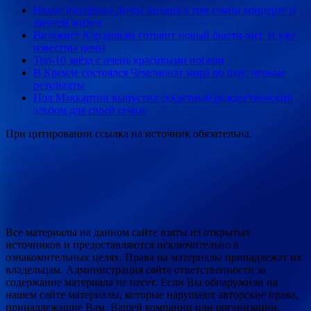
Новое интервью Димы Билана о том самом концерте и
личной жизни
Визажист Кардашьян готовит новый бьюти-хит. И уже
известны цены
Топ-10 звёзд с очень красивыми ногами
В Кремле состоялся Чемпионат мира по шоу: первые
результаты
Пол Маккартни выпустил секретный рождественский
альбом для своей семьи
При цитировании ссылка на источник обязательна.
Все материалы на данном сайте взяты из открытых
источников и предоставляются исключительно в
ознакомительных целях. Права на материалы принадлежат их
владельцам. Администрация сайта ответственности за
содержание материала не несет. Если Вы обнаружили на
нашем сайте материалы, которые нарушают авторские права,
принадлежащие Вам, Вашей компании или организации,