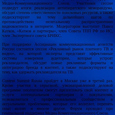
Медиа-Коммуникационного Союза. Участники сессии
подведут итоги реализации антипиратского меморандума,
обсудят степень ответственности поисковых ресурсов, а также
подискутируют на тему дальнейших шагов по
противодействию нелегальному распространению
видеоконтента в интернете. Модератором выступит Павел
Катков, «Катков и партнеры», член Совета ТПП РФ по ИС,
член Экспертного совета БРИКС.
При поддержке Ассоциации коммуникационных агентств
России состоится сессия «Рекламный рынок платного ТВ и
видео», на которой эксперты представят эффективные
системы измерения аудитории, которые устроят
рекламодателя, обсудят новые рекламные форматы и
интеграцию бренда в контент, а также подискутируют на
тему, как удержать рекламодателя на ТВ.
Content Summit Russia пройдет в Москве уже в третий раз.
Кроме участия в серьезной, узконаправленной деловой
программе посетители смогут презентовать свой контент и
услуги потенциальным партнерам и покупателям,
познакомиться с профессиональным сообществом и
актуальными проблемами, которые его волнуют, перенять
опыт коллег и многое другое. Форум проходит при
генеральной поддержке Медиа-Коммуникационного Союза.