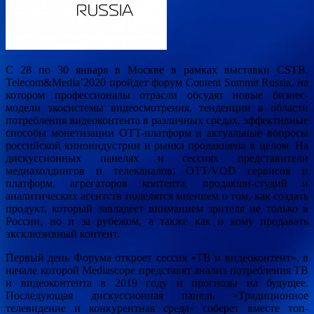
C 28 по 30 января в Москве в рамках выставки CSTB.
Telecom&Media’2020 пройдет форум Content Summit Russia, на
котором профессионалы отрасли обсудят новые бизнес-
модели экосистемы видеосмотрения, тенденции в области
потребления видеоконтента в различных средах, эффективные
способы
монетизации OTT-платформ и актуальные вопросы
российской киноиндустрии и рынка продакшена в целом. На
дискуссионных панелях и сессиях представители
медиахолдингов и телеканалов, OTT/VOD сервисов и
платформ, агрегаторов контента, продакшн-студий и
аналитических агентств поделятся мнением о том, как создать
продукт, который завладеет вниманием зрителя не только в
России, но и за рубежом, а также как и кому продавать
эксклюзивный контент.
Первый день Форума откроет сессия «ТВ и видеоконтент», в
начале которой Mediascope представят анализ потребления ТВ
и видеоконтента в 2019 году и прогнозы на будущее.
Последующая дискуссионная панель «Традиционное
телевидение и конкурентная среда» соберет вместе топ-