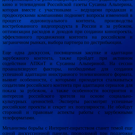
кино и телевидения Российской газеты Сусанна Альперина,
которая вместе с участниками – ведущими продакшн и
продюсерскими компаниями поднимет вопросы изменений в
процессе аудиовизуального контента, производства
востребованного видеопродукта в России и за рубежом,
оптимизации расходов и доходов при создании кинопроекта,
эффективного продвижения контента на российском и
заграничном рынках, выбора партнера по дистрибьюции.
Еще одна дискуссия, посвященная закупке и адаптации
зарубежного контента, также пройдет при активном
содействии АПКиТ и Сусанны Альпериной. На сессии
проанализируют факторы, необходимые для создания
успешной адаптации иностранного телевизионного формата,
выявят особенности, с которыми приходится сталкиваться
создателям российского контента при адаптации сериалов для
показа за рубежом, а также особенности восприятия и
интересов российского зрителя на основе социально-
культурных ценностей. Эксперты рассмотрят успешные
российские проекты и секрет их популярности. Не обойдут
стороной и правовые аспекты работы с зарубежными
телеформатами.
Механизмы борьбы с Интернет-пиратством станет темой еще
одной дискуссионной панели, проводимой при поддержке