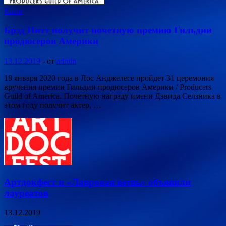
Кино
Брэд Питт получит почетную премию Гильдии
продюсеров Америки
13.12.2019
-
от
admin
18 января 2020 года в Лос Анджелесе пройдет 31 церемония
вручения премии Гильдии продюсеров Америки / Producers
Guild of America. Почетную награду имени Дэвида Селзника в
этом году получит актер, …
Артдокфест и «Лавровая ветвь» объявили
лауреатов
13.12.2019