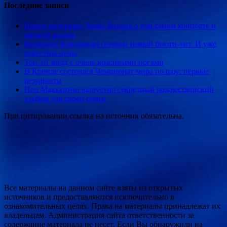
Последние записи
Новое интервью Димы Билана о том самом концерте и
личной жизни
Визажист Кардашьян готовит новый бьюти-хит. И уже
известны цены
Топ-10 звёзд с очень красивыми ногами
В Кремле состоялся Чемпионат мира по шоу: первые
результаты
Пол Маккартни выпустил секретный рождественский
альбом для своей семьи
При цитировании ссылка на источник обязательна.
Все материалы на данном сайте взяты из открытых
источников и предоставляются исключительно в
ознакомительных целях. Права на материалы принадлежат их
владельцам. Администрация сайта ответственности за
содержание материала не несет. Если Вы обнаружили на