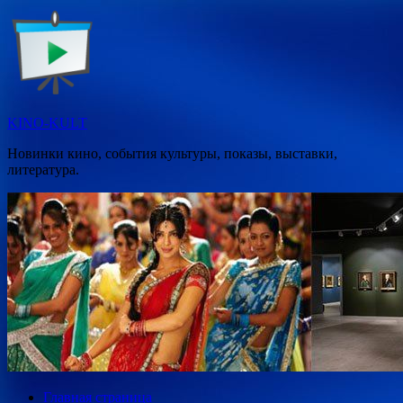
Перейти
к
содержимому
KINO-KULT
Новинки кино, события культуры, показы, выставки,
литература.
Главная страница