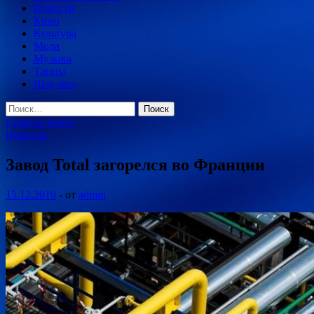
Новости
Кино
Культура
Мода
Музыка
Танцы
Шоу-биз
Найти:
Главное меню
Новости
Завод Total загорелся во Франции
15.12.2019
-
от
admin