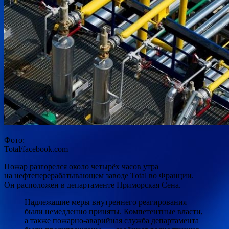
Фото:
Total/facebook.com
Пожар разгорелся около четырёх часов утра
на нефтеперерабатывающем заводе Total во Франции.
Он расположен в департаменте Приморская Сена.
Надлежащие меры внутреннего реагирования
были немедленно приняты. Компетентные власти,
а также
пожарно-аварийная служба департамента