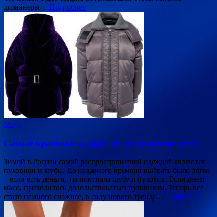
дизайнеры…
Подробнее
Мода
Самые красивые и дорогие пуховики на зиму
Зимой в России самой распространенной одеждой являются
пуховики и шубы. До недавнего времени выбрать было легко
– если есть деньги, ты покупала шубу и пуховик. Если денег
мало, приходилось довольствоваться пуховиком. Теперь все
стало немного сложнее, в силу нового тренда…
Подробнее