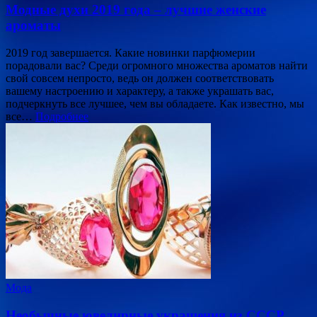
Модные духи 2019 года – лучшие женские
ароматы
2019 год завершается. Какие новинки парфюмерии
порадовали вас? Среди огромного множества ароматов найти
свой совсем непросто, ведь он должен соответствовать
вашему настроению и характеру, а также украшать вас,
подчеркнуть все лучшее, чем вы обладаете. Как известно, мы
все…
Подробнее
Мода
Необычные ювелирные украшения из СССР