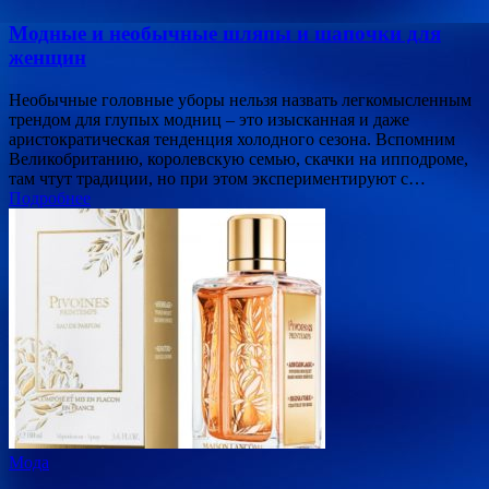
Модные и необычные шляпы и шапочки для
женщин
Необычные головные уборы нельзя назвать легкомысленным
трендом для глупых модниц – это изысканная и даже
аристократическая тенденция холодного сезона. Вспомним
Великобританию, королевскую семью, скачки на ипподроме,
там чтут традиции, но при этом экспериментируют с…
Подробнее
Мода