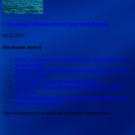
Стильные образы цвета морской волны
09.12.2019
Последние записи
Новое интервью Димы Билана о том самом концерте и
личной жизни
Визажист Кардашьян готовит новый бьюти-хит. И уже
известны цены
Топ-10 звёзд с очень красивыми ногами
В Кремле состоялся Чемпионат мира по шоу: первые
результаты
Пол Маккартни выпустил секретный рождественский
альбом для своей семьи
При цитировании ссылка на источник обязательна.