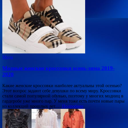
Мода
Модные женские кроссовки осень-зима 2019-
2020
Какие женские кроссовки наиболее актуальны этой осенью?
Этот вопрос задают себе девушки по всему миру. Кроссовки
стали самой популярной обувью, поэтому у многих модниц в
гардеробе уже много пар. У меня тоже есть почти новые пары
из коллекций прошлых лет.…
Подробнее