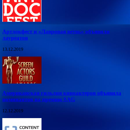
Артдокфест и «Лавровая ветвь» объявили
лауреатов
13.12.2019
Американская гильдия киноактеров объявила
номинантов на премию SAG
12.12.2019