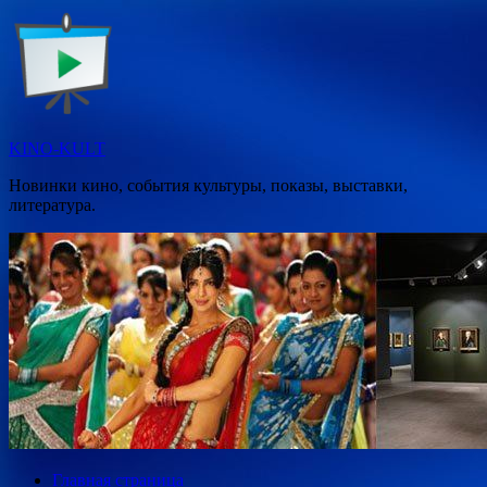
Перейти
к
содержимому
KINO-KULT
Новинки кино, события культуры, показы, выставки,
литература.
Главная страница