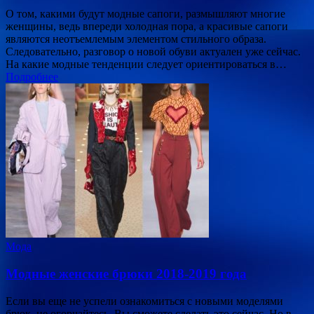
О том, какими будут модные сапоги, размышляют многие
женщины, ведь впереди холодная пора, а красивые сапоги
являются неотъемлемым элементом стильного образа.
Следовательно, разговор о новой обуви актуален уже сейчас.
На какие модные тенденции следует ориентироваться в…
Подробнее
Мода
Модные женские брюки 2018-2019 года
Если вы еще не успели ознакомиться с новыми моделями
брюк, не огорчайтесь. Вы сможете сделать это сейчас. Но в