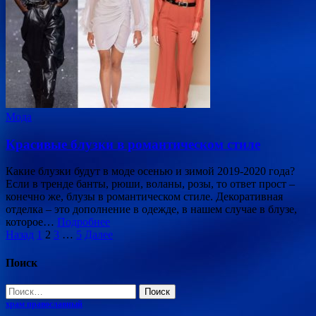
Мода
Красивые блузки в романтическом стиле
Какие блузки будут в моде осенью и зимой 2019-2020 года?
Если в тренде банты, рюши, воланы, розы, то ответ прост –
конечно же, блузы в романтическом стиле. Декоративная
отделка – это дополнение в одежде, в нашем случае в блузе,
которое…
Подробнее
Пагинация
Назад
1
2
3
…
5
Далее
записей
Поиск
Найти:
храм православный