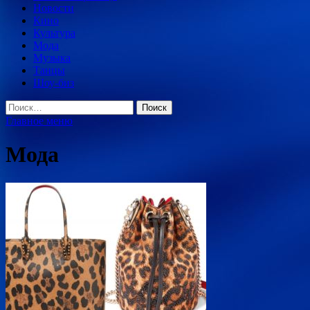
Новости
Кино
Культура
Мода
Музыка
Танцы
Шоу-биз
Найти:
Главное меню
Мода