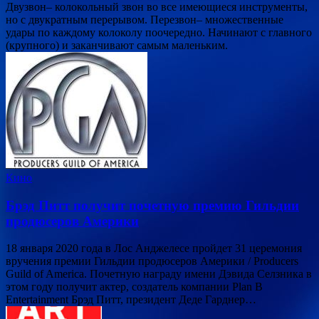
Двузвон– колокольный звон во все имеющиеся инструменты,
но с двукратным перерывом. Перезвон– множественные
удары по каждому колоколу поочередно. Начинают с главного
(крупного) и заканчивают самым маленьким.
Кино
Брэд Питт получит почетную премию Гильдии
продюсеров Америки
18 января 2020 года в Лос Анджелесе пройдет 31 церемония
вручения премии Гильдии продюсеров Америки / Producers
Guild of America. Почетную награду имени Дэвида Селзника в
этом году получит актер, создатель компании Plan B
Entertainment Брэд Питт, президент Деде Гарднер…