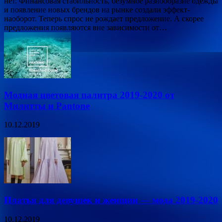
нет. Финансовая стабильность, безумное разнообразие одежды
и появление новых брендов на рынке создали эффект-
наоборот. Теперь спрос не рождает предложение. А скорее
предложения появляются вне зависимости от…
Модная цветовая палитра 2019-2020 от
Милитты и Pantone
10.12.2019
Платья для девушек и женщин — мода 2019-2020
10.12.2019