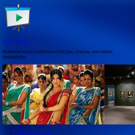
Перейти
к
содержимому
KINO-KULT
Новинки кино, события культуры, показы, выставки,
литература.
Главная страница