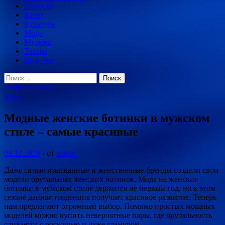
Новости
Кино
Культура
Мода
Музыка
Танцы
Шоу-биз
Найти:
Главное меню
Мода
Модные женские ботинки в мужском
стиле – самые красивые
09.12.2019
-
от
admin
Даже самые изысканные и женственные бренды создали свои
модели брутальных женских ботинок. Мода на женские
ботинки в мужском стиле держится не первый год, но в этом
сезоне данная тенденция получает красивое развитие. Теперь
нам предлагают огромный выбор. Помимо простых
мощных
моделей можно купить невероятные пары, где брутальность
сливается с роскошью и даже гламуром.