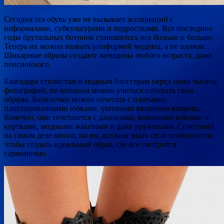
Сегодня эта обувь уже не вызывает ассоциаций с
неформалами, субкультурами и подростками. Все последние
годы брутальных ботинок становилось все больше и больше.
Теперь их можно назвать униформой модниц, а не панков.
Шикарные образы создают женщины любого возраста, даже
пенсионного.
Благодаря стилистам и модным блоггерам перед нами тысячи
фотографий, по которым можно учиться собирать свои
образы. Ботиночки можно сочетать с платьями,
плиссированными юбками, уютными вязаными вещами.
Конечно, они сочетаются с джинсами, кожаными юбками и
куртками, модными жакетами и даже кружевами. Сочетаний
на самом деле много, но вы должны знать свои особенности,
чтобы создать идеальный образ, где все смотрится
гармонично.