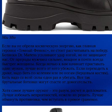
Miu Miu
Если вы не обрели космическую энергию, как главная
героиня «Темный Феникс», не стоит рассчитывать на победу.
Ботинки Dr. Martens усиливают удар ногой, но не защищают
нас. От природы мужчина сильнее, мощнее и почти всегда
быстрее женщины. Когда ночью к вам начинает приставать
один мужик, лучше всего от него убежать. Если переходить к
драке, надо бить по коленям или по ногам (берцовым костям).
Бить надо со всей силы один раз и убегать. Вот так
брутальные ботинки могут спасти от домогательств.
Хотя самое лучшее оружие – это разум, расчет и дипломатия.
Лучше избежать неприятностей, нежели их решать. Лучше
обмануть противника, чем вступать в прямое сражение.