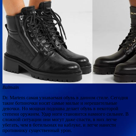
Balmain
Dr. Martens самая узнаваемая обувь в данном стиле. Сегодня
такие ботиночки носят самые милые и нерешительные
девочки. Но мощная подошва делает обувь в некоторой
степени оружием. Удар ноги становится намного сильнее. В
сложной ситуации они могут даже спасти, в них легче
убегать, чем в ботильонах на каблуке, и легче нанести
противнику существенный урон.