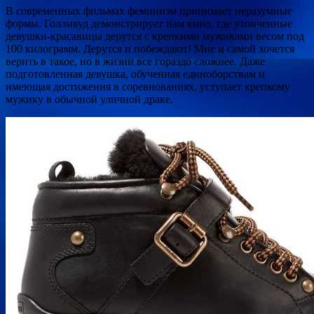
В современных фильмах феминизм принимает неразумные
формы. Голливуд демонстрирует нам кино, где утонченные
девушки-красавицы дерутся с крепкими мужиками весом под
100 килограмм. Дерутся и побеждают! Мне и самой хочется
верить в такое, но в жизни все гораздо сложнее. Даже
подготовленная девушка, обученная единоборствам и
имеющая достижения в соревнованиях, уступает крепкому
мужику в обычной уличной драке.