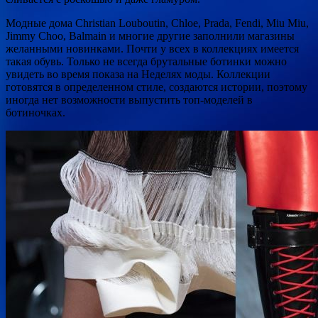
Модные дома Christian Louboutin, Chloe, Prada, Fendi, Miu Miu,
Jimmy Choo, Balmain и многие другие заполнили магазины
желанными новинками. Почти у всех в коллекциях имеется
такая обувь. Только не всегда брутальные ботинки можно
увидеть во время показа на Неделях моды. Коллекции
готовятся в определенном стиле, создаются истории, поэтому
иногда нет возможности выпустить топ-моделей в
ботиночках.