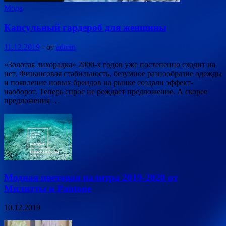
Мода
Капсульный гардероб для женщины
11.12.2019
-
от
admin
«Золотая лихорадка» 2000-х годов уже постепенно сходит на
нет. Финансовая стабильность, безумное разнообразие одежды
и появление новых брендов на рынке создали эффект-
наоборот. Теперь спрос не рождает предложение. А скорее
предложения …
Модная цветовая палитра 2019-2020 от
Милитты и Pantone
10.12.2019