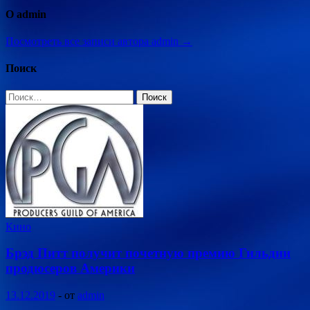
О admin
Посмотреть все записи автора admin →
Поиск
Найти:
Кино
Брэд Питт получит почетную премию Гильдии
продюсеров Америки
13.12.2019
-
от
admin