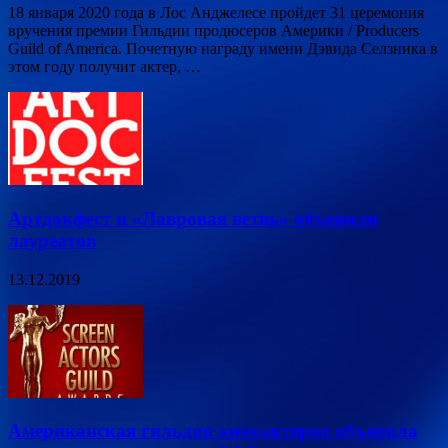
18 января 2020 года в Лос Анджелесе пройдет 31 церемония
вручения премии Гильдии продюсеров Америки / Producers
Guild of America. Почетную награду имени Дэвида Селзника в
этом году получит актер, …
Артдокфест и «Лавровая ветвь» объявили
лауреатов
13.12.2019
Американская гильдия киноактеров объявила