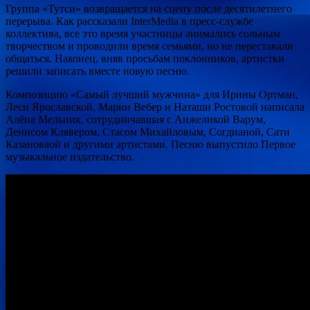
Группа «Тутси» возвращается на сцену после десятилетнего
перерыва. Как рассказали InterMedia в пресс-службе
коллектива, все это время участницы анимались сольным
творчеством и проводили время семьями, но не переставали
общаться. Наконец, вняв просьбам поклонников,
артистки
решили записать вместе новую песню.
Композицию «Самый лучший мужчина» для Ирины Ортман,
Леси Ярославской, Марии Вебер и Наташи Ростовой написала
Алёна Мельник, сотрудничавшая с Анжеликой Варум,
Денисом Клявером, Стасом Михайловым, Согдианой, Сати
Казановаой и другими артистами. Песню выпустило Первое
музыкальное издательство.