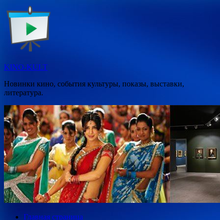
Перейти
к
содержимому
KINO-KULT
Новинки кино, события культуры, показы, выставки,
литература.
Главная страница