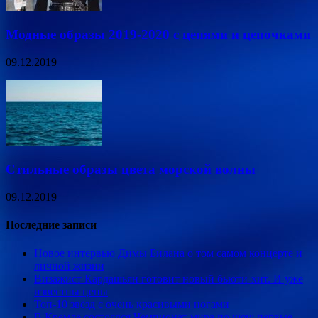
Модные образы 2019-2020 с цепями и цепочками
09.12.2019
Стильные образы цвета морской волны
09.12.2019
Последние записи
Новое интервью Димы Билана о том самом концерте и
личной жизни
Визажист Кардашьян готовит новый бьюти-хит. И уже
известны цены
Топ-10 звёзд с очень красивыми ногами
В Кремле состоялся Чемпионат мира по шоу: первые