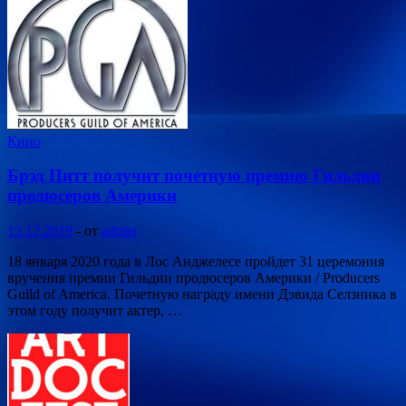
Кино
Брэд Питт получит почетную премию Гильдии
продюсеров Америки
13.12.2019
-
от
admin
18 января 2020 года в Лос Анджелесе пройдет 31 церемония
вручения премии Гильдии продюсеров Америки / Producers
Guild of America. Почетную награду имени Дэвида Селзника в
этом году получит актер, …