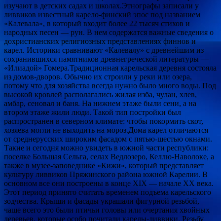
изучают в детских садах и школах.Этнографы записали у
ливвиков известный карело-финский эпос под названием
«Калевала», в который входит более 22 тысяч стихов и
народных песен — рун. В нем содержатся важные сведения о
дохристианских религиозных представлениях финнов и
карел. Историки сравнивают «Калевалу» с древнейшим из
сохранившихся памятников древнегреческой литературы —
«Илиадой» Гомера.Традиционная карельская деревня состояла
из домов-дворов. Обычно их строили у реки или озера,
потому что для хозяйства всегда нужно было много воды. Под
высокой кровлей располагались жилая изба, чулан, хлев,
амбар, сеновал и баня. На нижнем этаже были сени, а на
втором этаже жили люди. Такой тип постройки был
распространен в северном климате: чтобы покормить скот,
хозяева могли не выходить на мороз.Дома карел отличаются
от среднерусских широким фасадом с пятью-шестью окнами.
Такие и сегодня можно увидеть в южной части республики:
поселке Большая Сельга, селах Ведлозеро, Келлю-Наволоке, а
также в музее-заповеднике «Кижи», который представляет
культуру ливвиков Пряжинского района южной Карелии. В
основном все они построены в конце XIX — начале XX века.
Этот период принято считать временем подъема карельского
зодчества. Крыши и фасады украшали фигурной резьбой,
чаще всего это были птичьи головы или очертания хвойных
деревьев, которые особо почитали карелы-ливвики. Резьбу