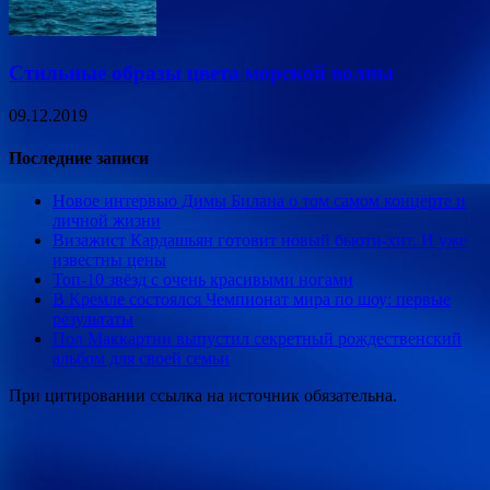
Стильные образы цвета морской волны
09.12.2019
Последние записи
Новое интервью Димы Билана о том самом концерте и
личной жизни
Визажист Кардашьян готовит новый бьюти-хит. И уже
известны цены
Топ-10 звёзд с очень красивыми ногами
В Кремле состоялся Чемпионат мира по шоу: первые
результаты
Пол Маккартни выпустил секретный рождественский
альбом для своей семьи
При цитировании ссылка на источник обязательна.