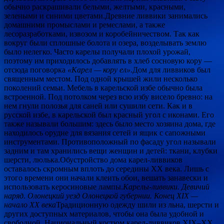
обычно раскрашивали белыми, желтыми, красными,
зелеными и синими цветами.Древние ливвики занимались
домашними промыслами и ремеслами, а также
лесоразработками, извозом и коробейничеством. Так как
вокруг были сплошные болота и озера, возделывать землю
было нелегко. Часто карелы получали плохой урожай,
поэтому им приходилось добавлять в хлеб сосновую кору —
отсюда поговорка
«Карел — кору ел»
.Дом для ливвиков был
священным местом. Под одной крышей жили несколько
поколений семьи. Мебель в карельской избе обычно была
встроенной. Под потолком через всю избу висело бревно: на
нем гнули полозья для саней или сушили сети. Как и в
русской избе, в карельской был красный угол с иконами. Его
также называли большим: здесь было место хозяина дома, где
находилось орудие для вязания сетей и ящик с сапожными
инструментами. Противоположный по фасаду угол называли
задним и там хранились вещи женщин и детей: ткани, клубки
шерсти, люлька.Обустройство дома карел-ливвиков
оставалось скромным вплоть до середины XX века. Лишь с
этого времени они начали клеить обои, вешать занавески и
использовать керосиновые лампы.
Карелы-ливвики. Девичий
наряд. Олонецкий уезд Олонецкой губернии. Конец XIX —
начало ХХ века
Традиционную одежду шили из льна, шерсти и
других доступных материалов, чтобы она была удобной и
свободной. Национальный костюм карел-ливвиков XIX–XX