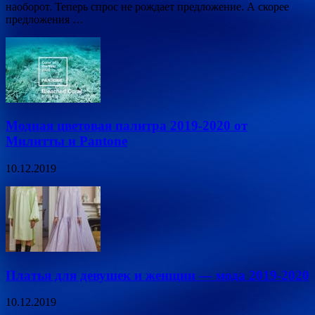
наоборот. Теперь спрос не рождает предложение. А скорее
предложения …
Модная цветовая палитра 2019-2020 от
Милитты и Pantone
10.12.2019
Платья для девушек и женщин — мода 2019-2020
10.12.2019