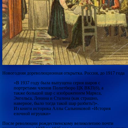
Новогодняя дореволюционная открытка. Россия, до 1917 года
«В 1937 году была выпущена серия шаров с
портретами членов Политбюро ЦК ВКП(б), а
также большой шар с изображением Маркса,
Энгельса, Ленина и Сталина (как страшно,
наверное, было тогда такой шар разбить!)».
Из книги историка Аллы Сальниковой «История
елочной игрушки»
После революции рождественскому великолепию почти