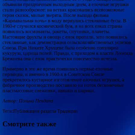
объявили праздничным выходным днем, а елочные игрушки
стали разнообразнее: на ветвях красовались всевозможные
герои сказок, милые зверята. После выхода фильма
«Карнавальная ночь» в моду вернулись стеклянные бусы. В
1960-е случился космический бум, и на всех елках страны
появились космонавты, ракеты, спутники, планеты.
Настоящие фрукты и овощи с елок пропали, зато появились
стеклянные, как демонстрация сельскохозяйственных успехов
Союза. При Никите Хрущеве была особенно популярна
кукуруза, царица полей. Правда, с приходом к власти Леонида
Брежнева она с елок практически повсеместно исчезла.
Примерно в это же время появились первые елочные
гирлянды, и именно в 1960-х в Советском Союзе
прекратилось кустарное изготовление елочных игрушек, а
фабричное производство поставило на поток бесконечные
пластмассовые снежинки, шишки и шарики.
Автор: Полина Пендина
Теги:Публикации раздела Традиции
Смотрите также