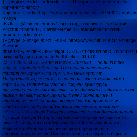
{«@type»:»Article»,»description»:»История и современность
коренного народа
Карелии.»,»url»:»https://www.culture.ru/materials/255063/samobytn
rossiya-
livviki»,»@context»:»http://schema.org»,»name»:»Самобытная
Россия: ливвики»,»alternateName»:»Самобытная Россия:
ливвики»,»image»:
{«@type»:»ImageObject»,»url»:»https://www.culture.ru:443/stor
Россия:
ливвики»,»width»:749,»height»:562},»articleSection»:»Публикац
раздела Традиции»,»datePublished»:»2019-10-
22T13:20:43.687Z»,»articleBody»:»
Ливвики — один из трех
коренных народов Карелии. Их столица находилась в
старинном городе Олонец в 150 километрах от
Петрозаводска, поэтому их часто называли «олонецкими
карелами». Потомкам удалось сберечь культуру и
письменность древних ливвиков, а их диалект сегодня изучают
даже в детских садах. До наших дней сохранились и
старинные традиционные постройки, которые можно
увидеть в селах Южной Карелии или музее-заповеднике
«Кижи». «Культура.РФ» рассказывает о самобытном народе
Русского Севера.
История карельского народа началась в IX
веке. В это время на побережье Балтийского моря между
Рижским и Финским заливами жили прародители
современных карелов. Вместе с ними по северным берегам