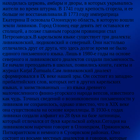
находилась церковь, амбары и дворы, в которых укрывались
жители во время штурма. В 1741 году крепость сгорела, и ее
больше не восстанавливали.В 1773 году императрица
Екатерина II основала Олонецкую область, в которую вошли
земли ливвиков. Город Олонец еще девять лет оставался ее
столицей, а позже главным городом провинции стал
Петрозаводск.В карельском языке существует три диалекта:
ливвиковский, людиковский и северный. Они настолько
отличались друг от друга, что здесь долгое время не было
единого письменного языка. Лишь в 1980-е годы на основе
северного и ливвиковского диалектов создали письменность.
Ее начали преподавать в школах, появились книги, газеты и
журнал Karjal Žurnualu.Сам ливвиковский диалект
сформировался в IX веке нашей эры. Он состоит из западно-
прибалтийских слов, которых нет в других карельских
языках, и заимствованных — из языка древнего
малочисленного финно-угорского народа вепсов, известного
как чудь. Точных сведений о возникновении письменности у
ливвиков не сохранилось, однако известно, что в XIX веке
она существовала на основе кириллицы. В 1930-х годах
ливвики создали алфавит из 28 букв на базе латиницы,
который отличался от букв карельской азбуки.Сегодня на
ливвиковском наречии говорят в Олонецком, Пряжинском,
Питкярантском и немного в Суоярвском районах. Оно
состоит из восьми местных диалектов и говоров, которые