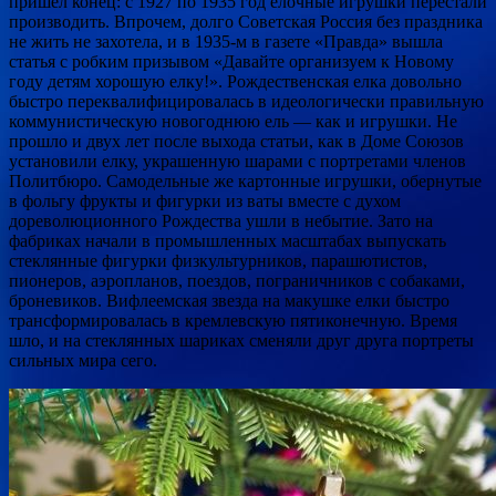
пришел конец: с 1927 по 1935 год елочные игрушки перестали
производить. Впрочем, долго Советская Россия без праздника
не жить не захотела, и в 1935-м в газете «Правда» вышла
статья с робким призывом «Давайте организуем к Новому
году детям хорошую елку!». Рождественская елка довольно
быстро переквалифицировалась в идеологически правильную
коммунистическую новогоднюю ель — как и игрушки. Не
прошло и двух лет после выхода статьи, как в Доме Союзов
установили елку, украшенную шарами с портретами членов
Политбюро. Самодельные же картонные игрушки, обернутые
в фольгу фрукты и фигурки из ваты вместе с духом
дореволюционного Рождества ушли в небытие. Зато на
фабриках начали в промышленных масштабах выпускать
стеклянные фигурки физкультурников, парашютистов,
пионеров, аэропланов, поездов, пограничников с собаками,
броневиков. Вифлеемская звезда на макушке елки быстро
трансформировалась в кремлевскую пятиконечную. Время
шло, и на стеклянных шариках сменяли друг друга портреты
сильных мира сего.