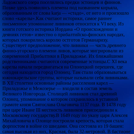
Ладожского озера поселились предки эстонцев и финнов.
Позже здесь появились племена под названием кирьяла,
образованным от слова karja — «стадо», от него и произошло
слово «карелы».Как считают историки, самое раннее
письменное упоминание ливвиков относится к VI веку. Из
книги готского историка Иордана «О происхождении и
деяниях гетов» известно о прибалтийско-финских народах,
которых покорились королю остготов Германариху.
Существует предположение, что ливвики — часть древнего
финно-угорского племени ливов, которые мигрировали из
современной Прибалтики в Приладожье. Их ближайшими
родственниками считаются современные эстонцы.С XI века
карелы начали передвигаться на Олонецкий перешеек, где
сегодня находится город Олонец. Там стали образовываться
южнокарельские группы, которые называли себя ливвиками.
В XII столетии основные районы расселения карел —
Приладожье и Межозерье — входили в состав земель
Великого Новгорода. Столицей ливвиков стал древний
Олонец, упоминание о котором сохранилось в уставной
грамоте князя Святослава Ольговича 1137 года. В 1478 году
при царе Иване III местность ливвиков присоединили к
Московскому государству.В 1649 году по указу царя Алексея
Михайловича в Олонце построили крепость, которая стала
форпостом в войне со шведами. Она состояла из 19 башен:
самая высокая из них, Красная, была 32-метровой. В бастионе