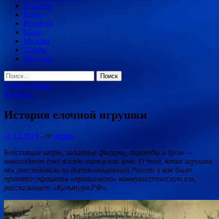
Новости
Кино
Культура
Мода
Музыка
Танцы
Шоу-биз
Найти:
Главное меню
Культура
История елочной игрушки
11.12.2019
-
от
admin
Блестящие шары, забавные фигурки, гирлянды и бусы —
новогоднюю елку всегда наряжали ярко. О том, какие игрушки
мы унаследовали из дореволюционной России и как было
принято украшать «правильную» коммунистическую ель,
рассказывает «Культура.РФ».