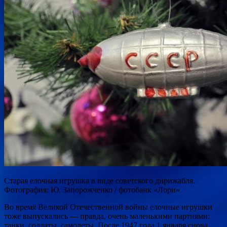
Старая елочная игрушка в виде советского дирижабля.
Фотография: Ю. Запорожченко / фотобанк «Лори»
Во время Великой Отечественной войны елочные игрушки
тоже выпускались — правда, очень маленькими партиями:
танки, солдаты, самолеты. После 1947 года 1 января снова