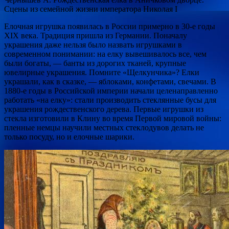
Сцены из семейной жизни императора Николая I
Елочная игрушка появилась в России примерно в 30-е годы
XIX века. Традиция пришла из Германии. Поначалу
украшения даже нельзя было назвать игрушками в
современном понимании: на елку вывешивалось все, чем
были богаты, — банты из дорогих тканей, крупные
ювелирные украшения. Помните «Щелкунчика»? Елки
украшали, как в сказке, — яблоками, конфетами, свечами. В
1880-е годы в Российской империи начали целенаправленно
работать «на елку»: стали производить стеклянные бусы для
украшения рождественского дерева. Первые игрушки из
стекла изготовили в Клину во время Первой мировой войны:
пленные немцы научили местных стеклодувов делать не
только посуду, но и елочные шарики.