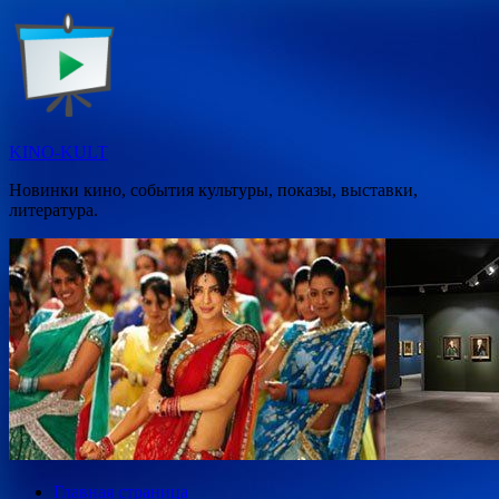
Перейти
к
содержимому
KINO-KULT
Новинки кино, события культуры, показы, выставки,
литература.
Главная страница