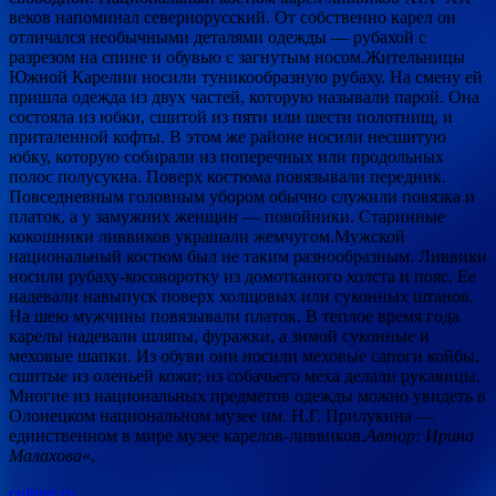
веков напоминал севернорусский. От собственно карел он
отличался необычными деталями одежды — рубахой с
разрезом на спине и обувью с загнутым носом.Жительницы
Южной Карелии носили туникообразную рубаху. На смену ей
пришла одежда из двух частей, которую называли парой. Она
состояла из юбки, сшитой из пяти или шести полотнищ, и
приталенной кофты. В этом же районе носили несшитую
юбку, которую собирали из поперечных или продольных
полос полусукна. Поверх костюма повязывали передник.
Повседневным головным убором обычно служили повязка и
платок, а у замужних женщин — повойники. Старинные
кокошники ливвиков украшали жемчугом.Мужской
национальный костюм был не таким разнообразным. Ливвики
носили рубаху-косоворотку из домотканого холста и пояс. Ее
надевали навыпуск поверх холщовых или суконных штанов.
На шею мужчины повязывали платок. В теплое время года
карелы надевали шляпы, фуражки, а зимой суконные и
меховые шапки. Из обуви они носили меховые сапоги койбы,
сшитые из оленьей кожи; из собачьего меха делали рукавицы.
Многие из национальных предметов одежды можно увидеть в
Олонецком национальном музее им. Н.Г. Прилукина —
единственном в мире музее карелов-ливвиков.
Автор: Ирина
Малахова
«,
culture.ru