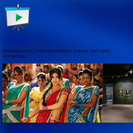
Перейти
к
содержимому
KINO-KULT
Новинки кино, события культуры, показы, выставки,
литература.
Главная страница