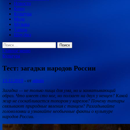
Новости
Кино
Культура
Мода
Музыка
Танцы
Шоу-биз
Найти:
Главное меню
Культура
Тест: загадки народов России
13.12.2019
-
от
admin
Загадка — не только пища для ума, но и захватывающий
образ. Что имеет сто ног, но ползает на двух у ненцев? Какой
жир не соскабливается топором у карелов? Почему татары
связывают природные явления с танцем? Разгадывайте
головоломки и узнавайте необычные факты о культуре
народов России.