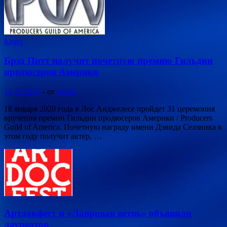
Кино
Брэд Питт получит почетную премию Гильдии
продюсеров Америки
13.12.2019
-
от
admin
18 января 2020 года в Лос Анджелесе пройдет 31 церемония
вручения премии Гильдии продюсеров Америки / Producers
Guild of America. Почетную награду имени Дэвида Селзника в
этом году получит актер, …
Артдокфест и «Лавровая ветвь» объявили
лауреатов