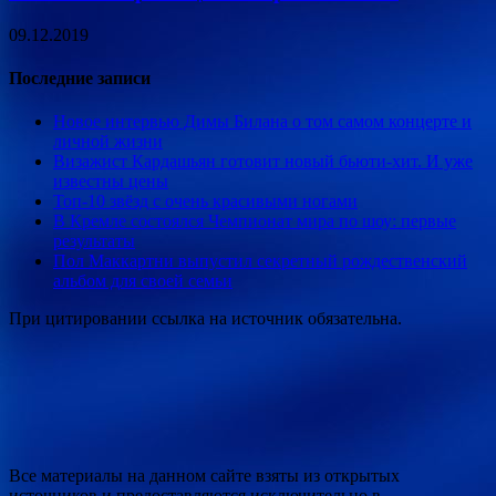
09.12.2019
Последние записи
Новое интервью Димы Билана о том самом концерте и
личной жизни
Визажист Кардашьян готовит новый бьюти-хит. И уже
известны цены
Топ-10 звёзд с очень красивыми ногами
В Кремле состоялся Чемпионат мира по шоу: первые
результаты
Пол Маккартни выпустил секретный рождественский
альбом для своей семьи
При цитировании ссылка на источник обязательна.
Все материалы на данном сайте взяты из открытых
источников и предоставляются исключительно в