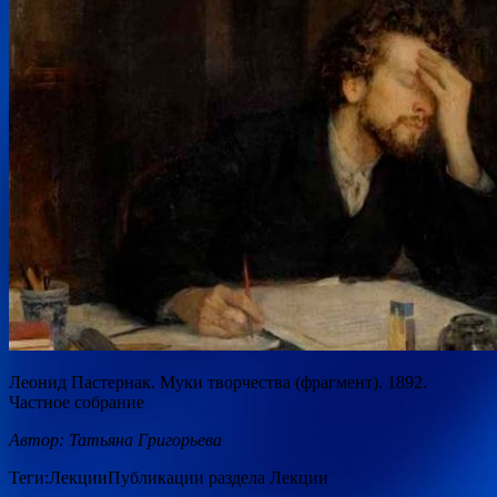
Леонид Пастернак. Муки творчества (фрагмент). 1892.
Частное собрание
Автор: Татьяна Григорьева
Теги:ЛекцииПубликации раздела Лекции