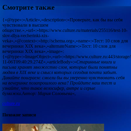
Смотрите также
{«@type»:»Article»,»description»:»Проверьте, как бы вы себя
чувствовали в высшем
обществе.»,»url»:»https://www.culture.ru/materials/255116/test-10-
slov-dlya-vecherinki-xix-
veka»,»@context»:»http://schema.org»,»name»:»Тест: 10 слов для
вечеринки XIX века»,»alternateName»:»Тест: 10 слов для
вечеринки XIX века»,»image»:
{«@type»:»ImageObject»,»url»:»https://www.culture.ru:443/stora
11-06T09:40:29.274Z»,»articleBody»:»
Старинные книги и
письма хранят множество слов, которые были понятны
людям в XIX веке и смысл которых сегодня почти забыт.
Давайте поиграем: смогли бы вы уверенно чувствовать себя
на вечеринке позапрошлого века? Пройдите наш тест и
узнайте, что такое велосифер, антре и серые
бумажки.
Автор: Мария Соловьева
«,
culture.ru
Похожие записи